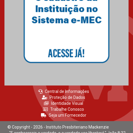
Central de Informações
Proteção de Dados
Identidade Visual
Trabalhe Conosco
Seja um Fornecedor
© Copyright - 2026 - Instituto Presbiteriano Mackenzie