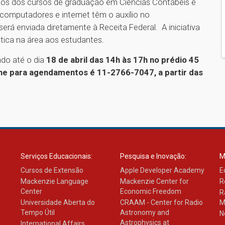
rios dos cursos de graduação em Ciências Contábeis e
 computadores e internet têm o auxílio no
á enviada diretamente à Receita Federal. A iniciativa
tica na área aos estudantes.
ado até o dia
18 de abril das 14h às 17h no prédio 45
ne para agendamentos é 11-2766-7047, a partir das
Serviços Educacionais:
Pesquisa e Inovação:
M
Cursos de Extensão
Apple Developer Academy
E
Mackenzie Language
Mackenzie Center for
R
Center
Economic Freedom
R
Universidade Aberta do
CRAAM - Center for Radio
M
Tempo Útil
Astronomy and
N
Astrophysics at
International Affairs