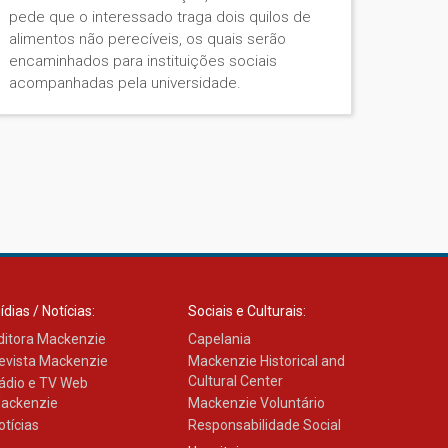
pede que o interessado traga dois quilos de
alimentos não perecíveis, os quais serão
encaminhados para instituições sociais
acompanhadas pela universidade.
ídias / Notícias:
Sociais e Culturais:
ditora Mackenzie
Capelania
evista Mackenzie
Mackenzie Historical and
Cultural Center
ádio e TV Web
ackenzie
Mackenzie Voluntário
otícias
Responsabilidade Social