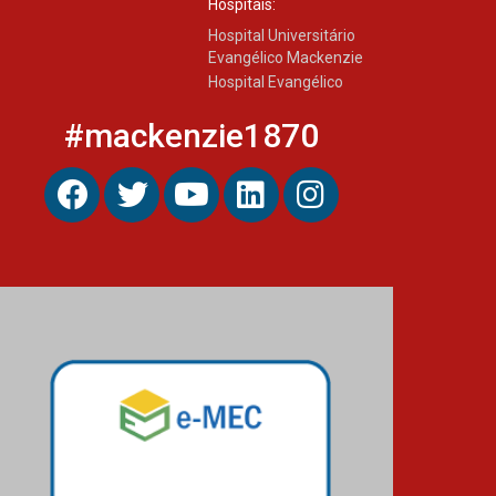
Hospitais:
Hospital Universitário
Evangélico Mackenzie
Hospital Evangélico
#mackenzie1870