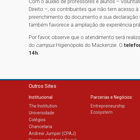
Com o auxílio de professores e alunos – voluntá
Direito –, os contribuintes que não tem acesso à
preenchimento do documento e sua declaração ser
também favorece a ampliação de experiência prá
Por favor, observe que o atendimento será realiz
do
campus
Higienópolis do Mackenzie. O
telefo
14h
.
Outros Sites
Institucional
Parcerias e Negócios:
The Institution
Entrepreneurship
Ecosystem
Universidade
Colégios
Chancelaria
Andrew Jumper (CPAJ)