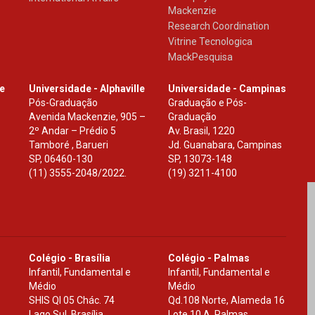
Mackenzie
Research Coordination
Vitrine Tecnologica
MackPesquisa
le
Universidade - Alphaville
Universidade - Campinas
Pós-Graduação
Graduação e Pós-
Avenida Mackenzie, 905 –
Graduação
2º Andar – Prédio 5
Av. Brasil, 1220
Tamboré , Barueri
Jd. Guanabara, Campinas
SP
,
06460-130
SP
,
13073-148
(11) 3555-2048/2022.
(19) 3211-4100
Colégio - Brasília
Colégio - Palmas
Infantil, Fundamental e
Infantil, Fundamental e
Médio
Médio
SHIS Ql 05 Chác. 74
Qd.108 Norte, Alameda 16
Lago Sul, Brasília
Lote 10 A, Palmas