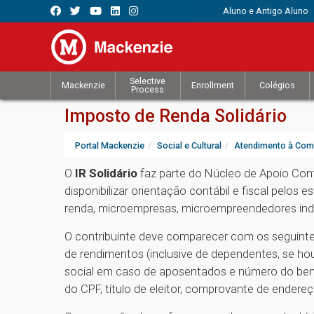
Aluno e Antigo Aluno
Selective
Mackenzie
Enrollment
Colégios
Process
Imposto de Renda Solidário
Portal Mackenzie
Social e Cultural
Atendimento à Com
O
IR Solidário
faz parte do Núcleo de Apoio Contá
disponibilizar orientação contábil e fiscal pelos 
renda, microempresas, microempreendedores indiv
O contribuinte deve comparecer com os seguinte
de rendimentos (inclusive de dependentes, se ho
social em caso de aposentados e número do benefí
do CPF, título de eleitor, comprovante de endere