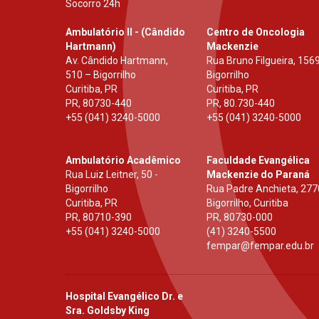
Socorro 24h
Ambulatório II - (Cândido
Centro de Oncologia
Hartmann)
Mackenzie
Av. Cândido Hartmann,
Rua Bruno Filgueira, 1569
510 – Bigorrilho
Bigorrilho
Curitiba, PR
Curitiba, PR
PR
,
80730-440
PR
,
80.730-440
+55 (041) 3240-5000
+55 (041) 3240-5000
Ambulatório Acadêmico
Faculdade Evangélica
Rua Luiz Leitner, 50 -
Mackenzie do Paraná
Bigorrilho
Rua Padre Anchieta, 277
Curitiba, PR
Bigorrilho, Curitiba
PR
,
80710-390
PR
,
80730-000
+55 (041) 3240-5000
(41) 3240-5500
fempar@fempar.edu.br
Hospital Evangélico Dr. e
Sra. Goldsby King