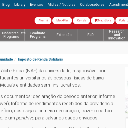
Blog
Library
Eventos
Mídias / Notícias
Colaboradores
Atendimen
Alumni
MackPlay
Revista
MackStore
Portal 
Research
Undergraduate
Graduate
Extensão
EaD
and
Programs
Programs
Innovation
unidade
Imposto de Renda Solidário
bil e Fiscal (NAF) da universidade, responsável por
estudantes universitários às pessoas físicas de baixa
iduais e entidades sem fins lucrativos.
s documentos: declaração do período anterior; Informe
uver); Informe de rendimentos recebidos da previdência
cio; caso seja a primeira declaração, trazer o cartão
ço; e um
pendrive
para salvar os dados enviados.