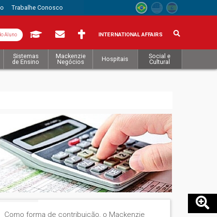
to
Trabalhe Conosco
INTERNATIONAL AFFAIRS
do Aluno
Sistemas
Mackenzie
Social e
Hospitais
de Ensino
Negócios
Cultural
Como forma de contribuição, o Mackenzie