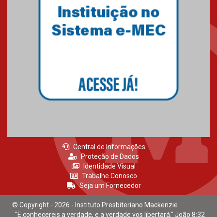
Central de Informações
Proteção de Dados
Identidade Visual
Trabalhe Conosco
Seja um Fornecedor
© Copyright - 2026 - Instituto Presbiteriano Mackenzie
"E conhecereis a verdade, e a verdade vos libertará." João 8:32