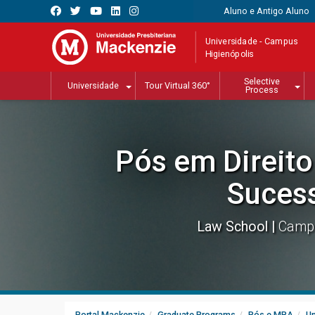
Aluno e Antigo Aluno
Universidade - Campus
Higienópolis
Selective
Universidade
Tour Virtual 360°
Process
Pós em Direito
Suces
Law School
Campu
Portal Mackenzie
Graduate Programs
Pós e MBA
Un