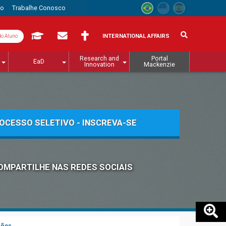
to
Trabalhe Conosco
INTERNATIONAL AFFAIRS
do Aluno
Research and
Portal
EaD
Innovation
Mackenzie
OCESSO SELETIVO - INSCREVA-SE
OMPARTILHE NAS REDES SOCIAIS
sões