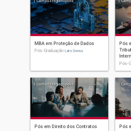
| Campus Higienópolis
| Camp
MBA em Proteção de Dados
Pós e
Tribu
Pós-Graduação
Lato Sensu
Inter
Pós-G
| Campus Higienópolis
| Camp
Pós em Direito dos Contratos
Pós e