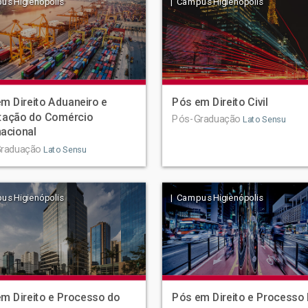
us Higienópolis
| Campus Higienópolis
m Direito Aduaneiro e
Pós em Direito Civil
tação do Comércio
Pós-Graduação
Lato Sensu
nacional
raduação
Lato Sensu
us Higienópolis
| Campus Higienópolis
m Direito e Processo do
Pós em Direito e Processo 