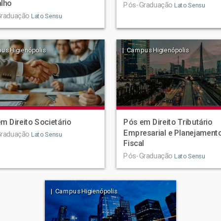
alho
Pós-Graduação
Lato Sensu
raduação
Lato Sensu
us Higienópolis
| Campus Higienópolis
m Direito Societário
Pós em Direito Tributário
Empresarial e Planejament
raduação
Lato Sensu
Fiscal
Pós-Graduação
Lato Sensu
| Campus Higienópolis