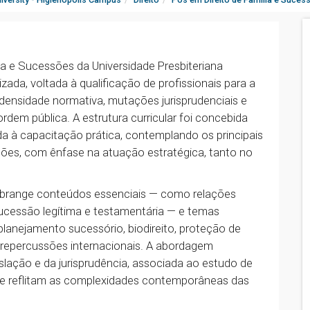
ia e Sucessões da Universidade Presbiteriana
ada, voltada à qualificação de profissionais para a
nsidade normativa, mutações jurisprudenciais e
dem pública. A estrutura curricular foi concebida
da à capacitação prática, contemplando os principais
ssões, com ênfase na atuação estratégica, tanto no
abrange conteúdos essenciais — como relações
 sucessão legítima e testamentária — e temas
planejamento sucessório, biodireito, proteção de
m repercussões internacionais. A abordagem
gislação e da jurisprudência, associada ao estudo de
que reflitam as complexidades contemporâneas das