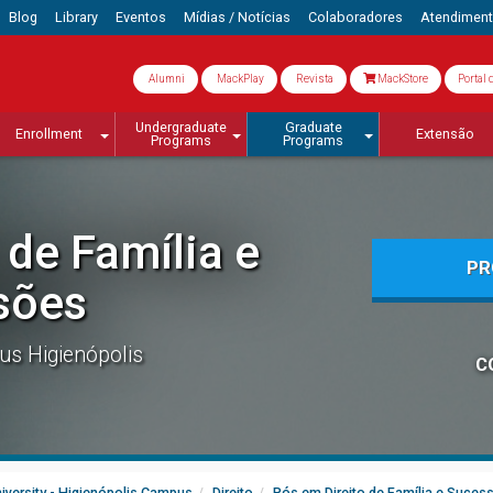
Blog
Library
Eventos
Mídias / Notícias
Colaboradores
Atendimen
Alumni
MackPlay
Revista
MackStore
Portal 
Undergraduate
Graduate
Enrollment
Extensão
Programs
Programs
 de Família e
PR
sões
s Higienópolis
C
iversity - Higienópolis Campus
Direito
Pós em Direito de Família e Suces