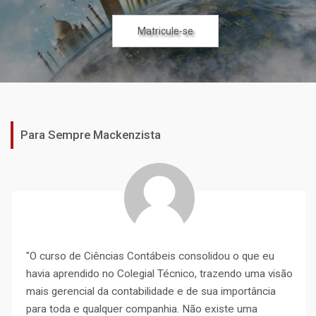
Cursos Específicos
Cursos Específicos
Matricule-se
Matricule-se
Matricule-se
Matricule-se
Matricule-se
Matricule-se
Matricule-se
Para Sempre Mackenzista
"O curso de Ciências Contábeis consolidou o que eu
havia aprendido no Colegial Técnico, trazendo uma visão
mais gerencial da contabilidade e de sua importância
para toda e qualquer companhia. Não existe uma