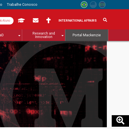
to
Trabalhe Conosco
INTERNATIONAL AFFAIRS
do Aluno
Research and
aD
Portal Mackenzie
Innovation