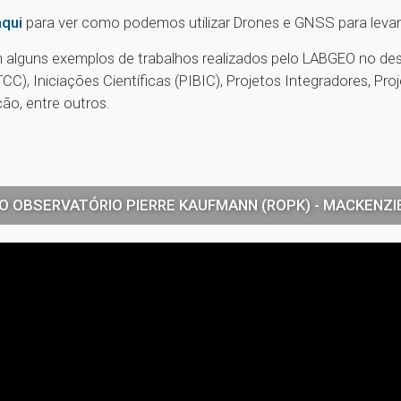
aqui
para ver como podemos utilizar Drones e GNSS para leva
alguns exemplos de trabalhos realizados pelo LABGEO no de
CC), Iniciações Científicas (PIBIC), Projetos Integradores, Pr
ão, entre outros.
O OBSERVATÓRIO PIERRE KAUFMANN (ROPK) - MACKENZIE/