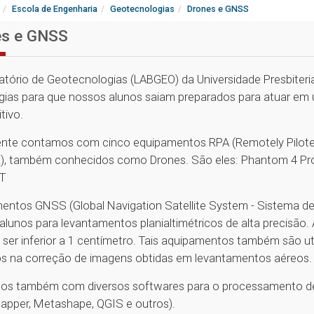
Escola de Engenharia
Geotecnologias
Drones e GNSS
es e GNSS
atório de Geotecnologias (LABGEO) da Universidade Presbiter
gias para que nossos alunos saiam preparados para atuar em 
tivo.
nte contamos com cinco equipamentos RPA (Remotely Pilote
a), também conhecidos como Drones. São eles: Phantom 4 Pro, 
T
entos GNSS (Global Navigation Satellite System - Sistema de 
alunos para levantamentos planialtimétricos de alta precisão
 ser inferior a 1 centímetro. Tais aquipamentos também são u
dos na correção de imagens obtidas em levantamentos aéreos.
s também com diversos softwares para o processamento de
apper, Metashape, QGIS e outros).