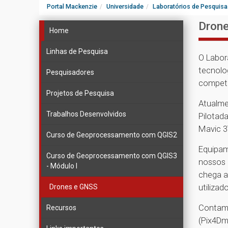
Portal Mackenzie
Universidade
Laboratórios de Pesquisa
Dron
Home
Linhas de Pesquisa
O Labor
tecnolo
Pesquisadores
competi
Projetos de Pesquisa
Atualme
Trabalhos Desenvolvidos
Pilotad
Mavic 3
Curso de Geoprocessamento com QGIS2
Equipam
Curso de Geoprocessamento com QGIS3
nossos 
- Módulo I
chega a
utiliza
Drones e GNSS
Contamo
Recursos
(Pix4Dm