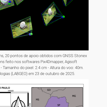
ns, 20 pontos de apoio obtidos com GNSS Stonex
ns feito nos softwares Pix4Dmapper, Agisoft
Tamanho do pixel: 2.4 cm - Altura do voo: 40m.
ologias (LABGEO) em 23 de outubro de 2025.