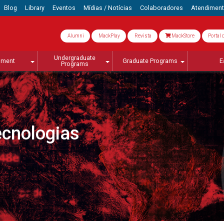
Blog
Library
Eventos
Mídias / Notícias
Colaboradores
Atendimen
Alumni
MackPlay
Revista
MackStore
Portal 
Undergraduate
lment
Graduate Programs
E
Programs
ecnologias