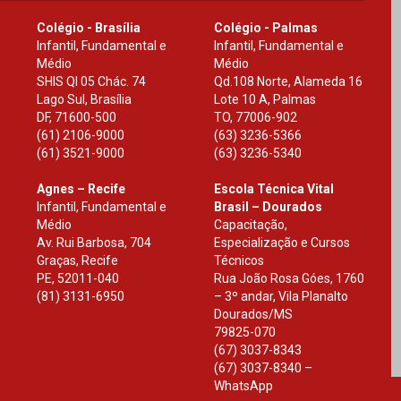
Colégio - Brasília
Colégio - Palmas
Infantil, Fundamental e
Infantil, Fundamental e
Médio
Médio
SHIS Ql 05 Chác. 74
Qd.108 Norte, Alameda 16
Lago Sul, Brasília
Lote 10 A, Palmas
DF
,
71600-500
TO
,
77006-902
(61) 2106-9000
(63) 3236-5366
(61) 3521-9000
(63) 3236-5340
Agnes – Recife
Escola Técnica Vital
Infantil, Fundamental e
Brasil – Dourados
Médio
Capacitação,
Av. Rui Barbosa, 704
Especialização e Cursos
Graças, Recife
Técnicos
PE
,
52011-040
Rua João Rosa Góes, 1760
(81) 3131-6950
– 3º andar, Vila Planalto
Dourados
/
MS
79825-070
(67) 3037-8343
(67) 3037-8340 –
WhatsApp