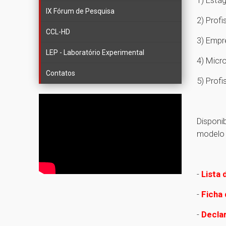
IX Fórum de Pesquisa
2) Prof
CCL-HD
3) Empr
LEP - Laboratório Experimental
4) Micr
Contatos
5) Prof
Disponib
modelo
-
Lista
-
Ficha 
-
Decla