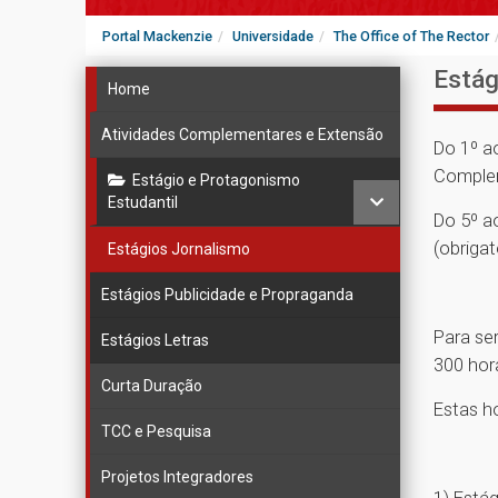
Portal Mackenzie
Universidade
The Office of The Rector
Estág
Home
Atividades Complementares e Extensão
Do 1º a
Comple
Estágio e Protagonismo
Estudantil
Do 5º a
(obrigat
Estágios Jornalismo
Estágios Publicidade e Propraganda
Para se
Estágios Letras
300 hor
Curta Duração
Estas h
TCC e Pesquisa
Projetos Integradores
1) Estág