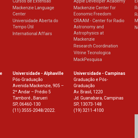
Cursos de Extensão
Apple Developer Academy
E
Mackenzie Language
Mackenzie Center for
R
Center
Economic Freedom
R
Universidade Aberta do
CRAAM - Center for Radio
M
Tempo Útil
Astronomy and
N
Astrophysics at
International Affairs
Mackenzie
Research Coordination
Vitrine Tecnologica
MackPesquisa
le
Universidade - Alphaville
Universidade - Campinas
Pós-Graduação
Graduação e Pós-
Avenida Mackenzie, 905 –
Graduação
2º Andar – Prédio 5
Av. Brasil, 1220
Tamboré , Barueri
Jd. Guanabara, Campinas
SP
,
06460-130
SP
,
13073-148
(11) 3555-2048/2022.
(19) 3211-4100