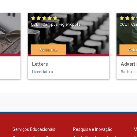
CCL | Campus Higienópolis
CCL | Ca
Avise-me
Avis
Letters
Adverti
Licenciatura
Bacharel
Serviços Educacionais:
Pesquisa e Inovação:
M