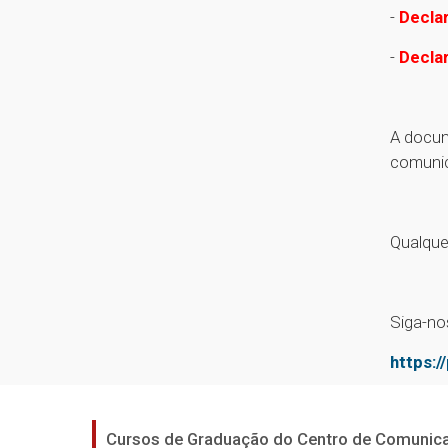
-
Decla
-
Decla
A docum
comunic
Qualque
Siga-no
https:/
Cursos de Graduação do Centro de Comunica