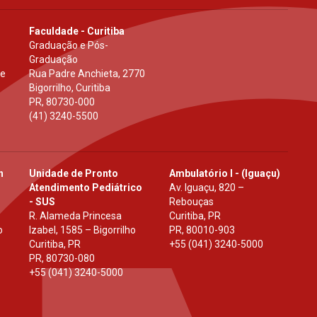
Faculdade - Curitiba
Graduação e Pós-
Graduação
 e
Rua Padre Anchieta, 2770
Bigorrilho, Curitiba
PR
,
80730-000
(41) 3240-5500
h
Unidade de Pronto
Ambulatório I - (Iguaçu)
Atendimento Pediátrico
Av. Iguaçu, 820 –
- SUS
Rebouças
R. Alameda Princesa
Curitiba, PR
o
Izabel, 1585 – Bigorrilho
PR
,
80010-903
Curitiba, PR
+55 (041) 3240-5000
PR
,
80730-080
+55 (041) 3240-5000