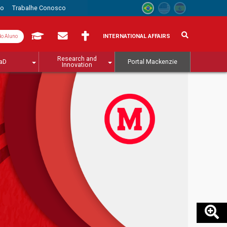
to
Trabalhe Conosco
INTERNATIONAL AFFAIRS
do Aluno
Research and
aD
Portal Mackenzie
Innovation