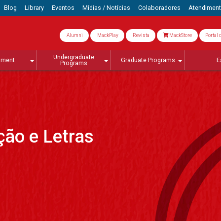
Blog
Library
Eventos
Mídias / Notícias
Colaboradores
Atendimen
Alumni
MackPlay
Revista
MackStore
Portal 
Undergraduate
lment
Graduate Programs
E
Programs
ão e Letras