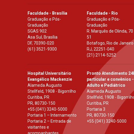
Faculdade - Brasília
Faculdade - Rio
Graduação e Pós-
Graduação e Pós-
Graduação
Graduação
SGAS 902
R. Marquês de Olinda, 70
Asa Sul, Brasília
51
DF
,
70390-020
Botafogo, Rio de Janeiro
(61) 3521-9300
RJ
,
22251-040
(21) 2114-5252
Hospital Universitário
Pronto Atendimento 24
Evangélico Mackenzie
particular e convênios -
Alameda Augusto
Adulto e Pediátrico
Stellfeld, 1908 - Bigorrilho
Alameda Augusto
Curitiba, PR
Stellfeld, 1908 - Bigorrilh
PR
,
80730-150
Curitiba, PR
+55 (041) 3240-5000
Portaria 3
Portaria 1 – Internamento
PR
,
80730-150
Portaria 2 – Entrada de
+55 (041) 3240-5000
visitantes e
acompanhantes