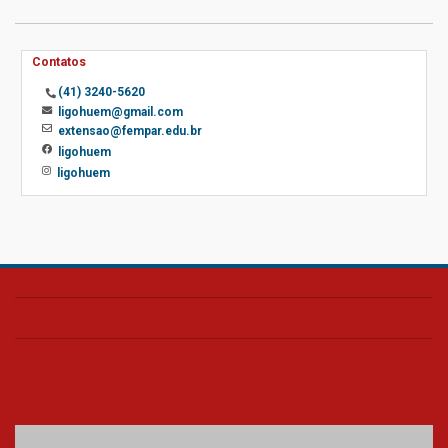
Contatos
(41) 3240-5620
ligohuem@gmail.com
extensao@fempar.edu.br
ligohuem
ligohuem