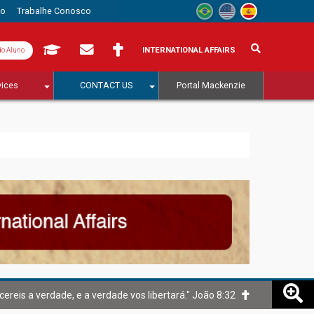
to
Trabalhe Conosco
INTERNATIONAL AFFAIRS
do Aluno
vices
CONTACT US
Portal Mackenzie
cereis a verdade, e a verdade vos libertará." João 8:32