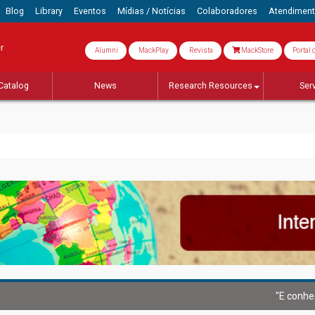
Blog
Library
Eventos
Mídias / Notícias
Colaboradores
Atendimen
r
Alumni
MackPlay
Revista
MackStore
Portal 
Catalog
News
Research Resources
Ser
"E conhe