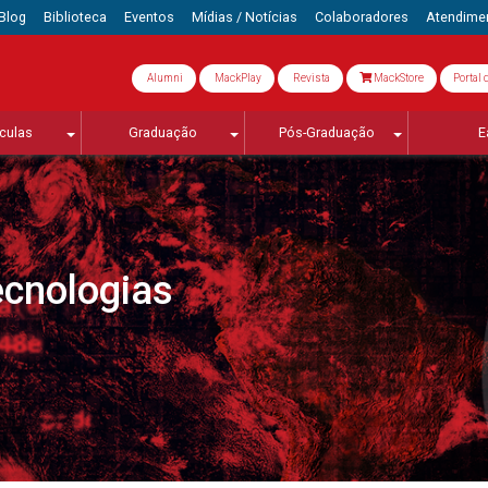
Blog
Biblioteca
Eventos
Mídias / Notícias
Colaboradores
Atendime
Alumni
MackPlay
Revista
MackStore
Portal 
culas
Graduação
Pós-Graduação
E
ecnologias