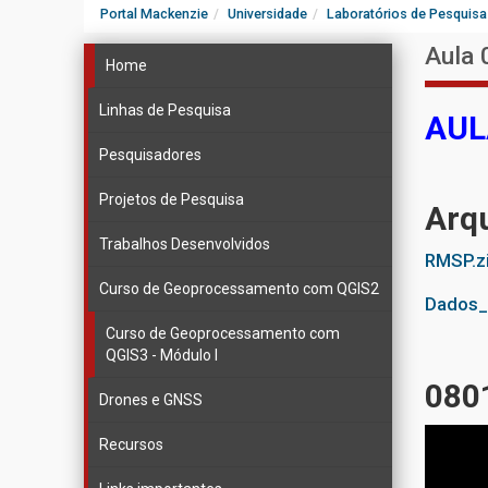
Portal Mackenzie
Universidade
Laboratórios de Pesquisa
Aula 
Home
Linhas de Pesquisa
AUL
Pesquisadores
Projetos de Pesquisa
Arqu
Trabalhos Desenvolvidos
RMSP.z
Curso de Geoprocessamento com QGIS2
Dados_
Curso de Geoprocessamento com
QGIS3 - Módulo I
0801
Drones e GNSS
Recursos