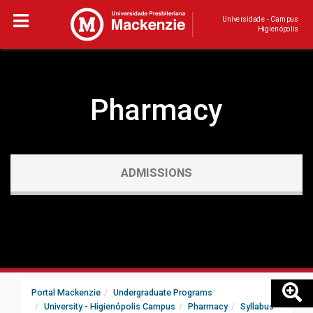
Universidade - Campus
Higienópolis
Pharmacy
ADMISSIONS
Portal Mackenzie
Undergraduate Programs
University - Higienópolis Campus
Pharmacy
Syllabus