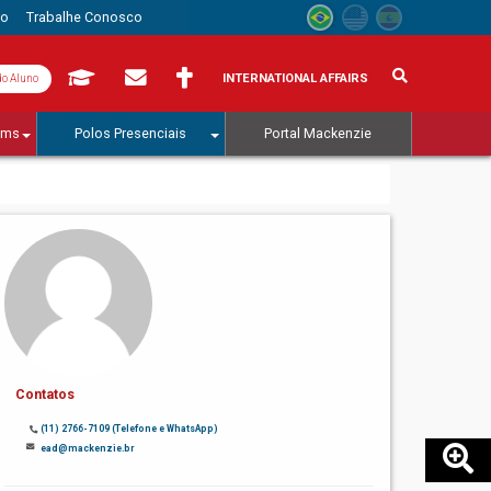
to
Trabalhe Conosco
INTERNATIONAL AFFAIRS
do Aluno
ams
Polos Presenciais
Portal Mackenzie
Contatos
(11) 2766-7109 (Telefone e WhatsApp)
ead@mackenzie.br