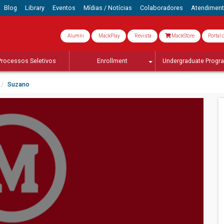
Blog
Library
Eventos
Mídias / Notícias
Colaboradores
Atendimen
Alumni
MackPlay
Revista
MackStore
Portal 
Processos Seletivos
Enrollment
Undergraduate Progr
Suzano