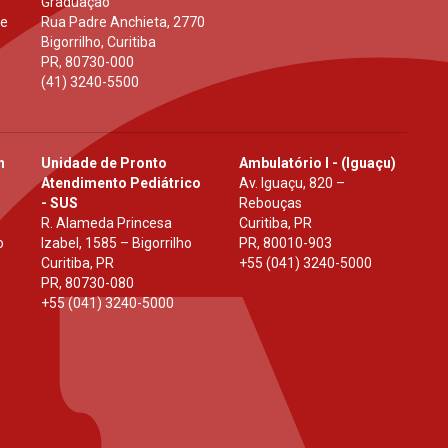
Graduação
 e
Rua Padre Anchieta, 2770
Bigorrilho, Curitiba
PR
,
80730-000
(41) 3240-5500
h
Unidade de Pronto
Ambulatório I - (Iguaçu)
Atendimento Pediátrico
Av. Iguaçu, 820 –
- SUS
Rebouças
R. Alameda Princesa
Curitiba, PR
o
Izabel, 1585 – Bigorrilho
PR
,
80010-903
Curitiba, PR
+55 (041) 3240-5000
PR
,
80730-080
+55 (041) 3240-5000