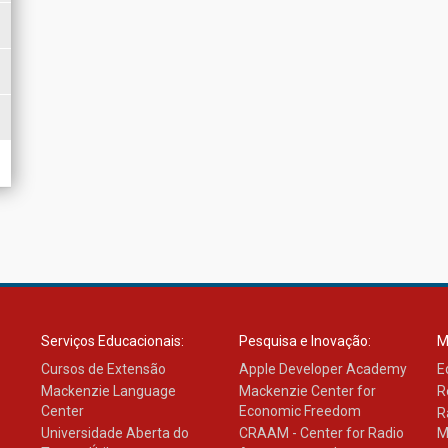
Serviços Educacionais:
Pesquisa e Inovação:
M
Cursos de Extensão
Apple Developer Academy
E
Mackenzie Language
Mackenzie Center for
R
Center
Economic Freedom
R
Universidade Aberta do
CRAAM - Center for Radio
M