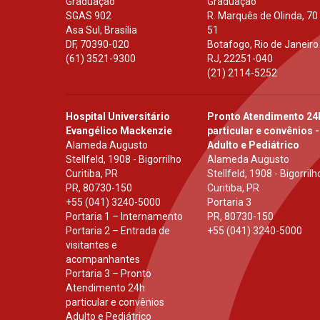
Graduação
Graduação
SGAS 902
R. Marquês de Olinda, 70
Asa Sul, Brasília
51
DF
,
70390-020
Botafogo, Rio de Janeiro
(61) 3521-9300
RJ
,
22251-040
(21) 2114-5252
Hospital Universitário
Pronto Atendimento 24
Evangélico Mackenzie
particular e convênios -
Alameda Augusto
Adulto e Pediátrico
Stellfeld, 1908 - Bigorrilho
Alameda Augusto
Curitiba, PR
Stellfeld, 1908 - Bigorrilh
PR
,
80730-150
Curitiba, PR
+55 (041) 3240-5000
Portaria 3
Portaria 1 – Internamento
PR
,
80730-150
Portaria 2 – Entrada de
+55 (041) 3240-5000
visitantes e
acompanhantes
Portaria 3 – Pronto
Atendimento 24h
particular e convênios
Adulto e Pediátrico