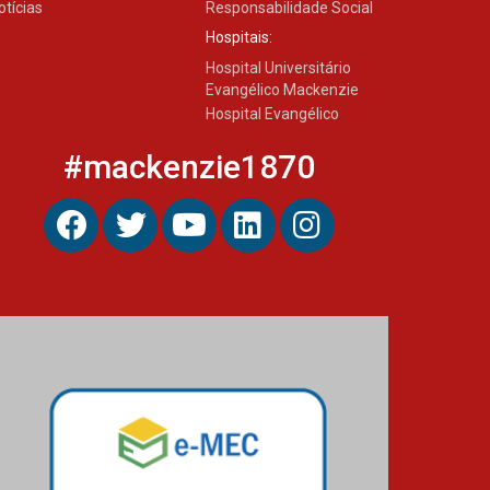
otícias
Responsabilidade Social
Hospitais:
Hospital Universitário
Evangélico Mackenzie
Hospital Evangélico
#mackenzie1870