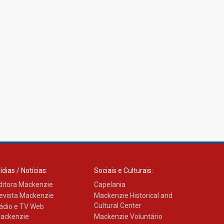
ídias / Notícias:
Sociais e Culturais:
ditora Mackenzie
Capelania
evista Mackenzie
Mackenzie Historical and
Cultural Center
ádio e TV Web
ackenzie
Mackenzie Voluntário