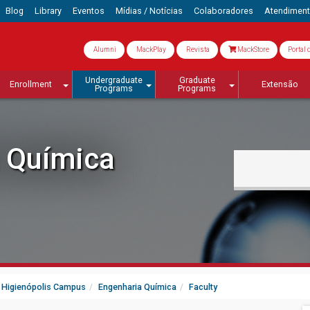
Blog
Library
Eventos
Mídias / Notícias
Colaboradores
Atendimen
Alumni
MackPlay
Revista
MackStore
Portal 
Undergraduate
Graduate
Enrollment
Extensão
Programs
Programs
 Química
 - Higienópolis Campus
Engenharia Química
Faculty