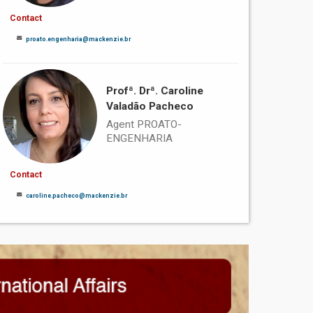
Contact
proato.engenharia@mackenzie.br
Profª. Drª. Caroline
Valadão Pacheco
Agent PROATO-
ENGENHARIA
Contact
caroline.pacheco@mackenzie.br