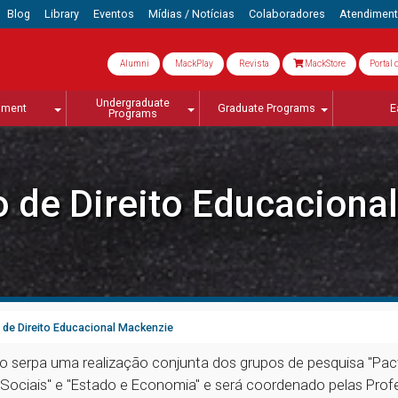
Blog
Library
Eventos
Mídias / Notícias
Colaboradores
Atendimen
Alumni
MackPlay
Revista
MackStore
Portal 
Undergraduate
lment
Graduate Programs
E
Programs
o de Direito Educaciona
 de Direito Educacional Mackenzie
to serpa uma realização conjunta dos grupos de pesquisa "Pac
 Sociais" e "Estado e Economia" e será coordenado pelas Profe