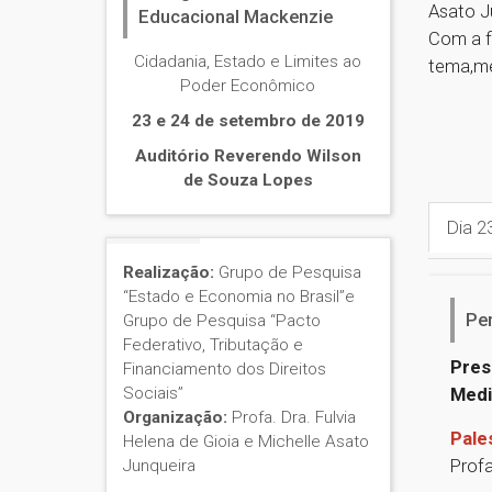
Asato J
Educacional Mackenzie
Com a f
Cidadania, Estado e Limites ao
tema,me
Poder Econômico
23 e 24 de setembro de 2019
Auditório Reverendo Wilson
de Souza Lopes
Dia 2
Realização:
Grupo de Pesquisa
“Estado e Economia no Brasil”e
Pe
Grupo de Pesquisa “Pacto
Federativo, Tributação e
Pres
Financiamento dos Direitos
Sociais”
Medi
Organização:
Profa. Dra. Fulvia
Pales
Helena de Gioia e Michelle Asato
Profa
Junqueira