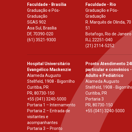
Faculdade - Brasília
Faculdade - Rio
Graduação e Pós-
Graduação e Pós-
Graduação
Graduação
SGAS 902
R. Marquês de Olinda, 70
Asa Sul, Brasília
51
DF
,
70390-020
Botafogo, Rio de Janeiro
(61) 3521-9300
RJ
,
22251-040
(21) 2114-5252
Hospital Universitário
Pronto Atendimento 24
Evangélico Mackenzie
particular e convênios -
Alameda Augusto
Adulto e Pediátrico
Stellfeld, 1908 - Bigorrilho
Alameda Augusto
Curitiba, PR
Stellfeld, 1908 - Bigorrilh
PR
,
80730-150
Curitiba, PR
+55 (041) 3240-5000
Portaria 3
Portaria 1 – Internamento
PR
,
80730-150
Portaria 2 – Entrada de
+55 (041) 3240-5000
visitantes e
acompanhantes
Portaria 3 – Pronto