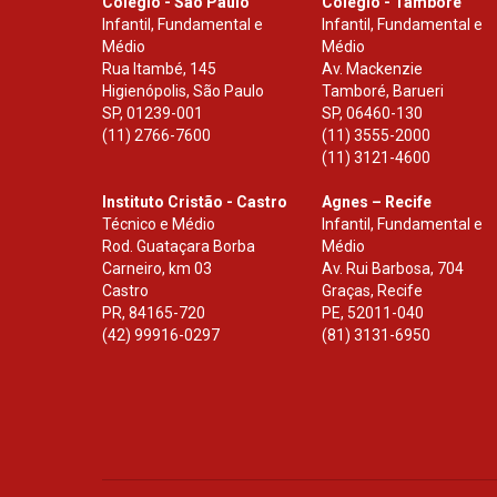
Colégio - São Paulo
Colégio - Tamboré
Infantil, Fundamental e
Infantil, Fundamental e
Médio
Médio
Rua Itambé, 145
Av. Mackenzie
Higienópolis, São Paulo
Tamboré, Barueri
SP
,
01239-001
SP
,
06460-130
(11) 2766-7600
(11) 3555-2000
(11) 3121-4600
Instituto Cristão - Castro
Agnes – Recife
Técnico e Médio
Infantil, Fundamental e
Rod. Guataçara Borba
Médio
Carneiro, km 03
Av. Rui Barbosa, 704
Castro
Graças, Recife
PR
,
84165-720
PE
,
52011-040
(42) 99916-0297
(81) 3131-6950