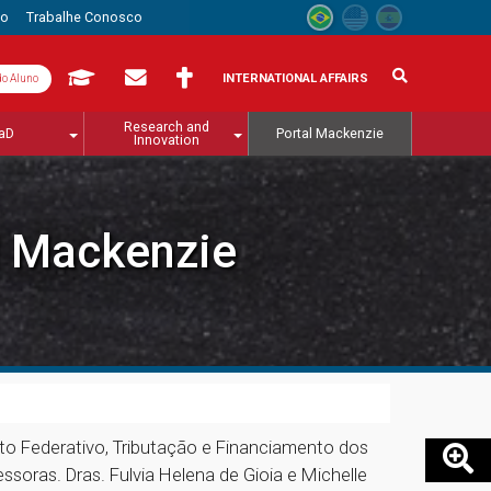
to
Trabalhe Conosco
INTERNATIONAL AFFAIRS
do Aluno
Research and
aD
Portal Mackenzie
Innovation
l Mackenzie
to Federativo, Tributação e Financiamento dos
ssoras. Dras. Fulvia Helena de Gioia e Michelle