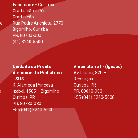
Faculdade - Curitiba
Graduação e Pós-
Graduação
 e
Rua Padre Anchieta, 2770
Bigorrilho, Curitiba
PR
,
80730-000
(41) 3240-5500
h
Unidade de Pronto
Ambulatório I - (Iguaçu)
Atendimento Pediátrico
Av. Iguaçu, 820 –
- SUS
Rebouças
R. Alameda Princesa
Curitiba, PR
o
Izabel, 1585 – Bigorrilho
PR
,
80010-903
Curitiba, PR
+55 (041) 3240-5000
PR
,
80730-080
+55 (041) 3240-5000