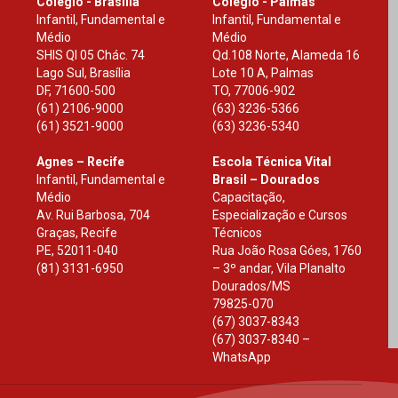
Colégio - Brasília
Colégio - Palmas
Infantil, Fundamental e
Infantil, Fundamental e
Médio
Médio
SHIS Ql 05 Chác. 74
Qd.108 Norte, Alameda 16
Lago Sul, Brasília
Lote 10 A, Palmas
DF
,
71600-500
TO
,
77006-902
(61) 2106-9000
(63) 3236-5366
(61) 3521-9000
(63) 3236-5340
Agnes – Recife
Escola Técnica Vital
Infantil, Fundamental e
Brasil – Dourados
Médio
Capacitação,
Av. Rui Barbosa, 704
Especialização e Cursos
Graças, Recife
Técnicos
PE
,
52011-040
Rua João Rosa Góes, 1760
(81) 3131-6950
– 3º andar, Vila Planalto
Dourados
/
MS
79825-070
(67) 3037-8343
(67) 3037-8340 –
WhatsApp