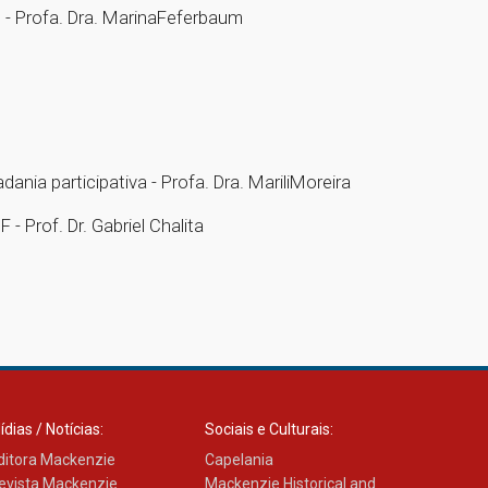
? - Profa. Dra. MarinaFeferbaum
a participativa - Profa. Dra. MariliMoreira
- Prof. Dr. Gabriel Chalita
ídias / Notícias:
Sociais e Culturais:
ditora Mackenzie
Capelania
evista Mackenzie
Mackenzie Historical and