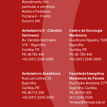
Atendimento 24h
particular e convênios
Adulto e Pediátrico
Portaria 4 – Pronto
Socorro 24h
Ambulatório II - (Cândido
Centro de Oncologia
Hartmann)
Mackenzie
Av. Cândido Hartmann,
Rua Bruno Filgueira, 1569
510 – Bigorrilho
Bigorrilho
Curitiba, PR
Curitiba, PR
PR
,
80730-440
PR
,
80.730-440
+55 (041) 3240-5000
+55 (041) 3240-5000
Ambulatório Acadêmico
Faculdade Evangélica
Rua Luiz Leitner, 50 -
Mackenzie do Paraná
Bigorrilho
Rua Padre Anchieta, 277
Curitiba, PR
Bigorrilho, Curitiba
PR
,
80710-390
PR
,
80730-000
+55 (041) 3240-5000
(41) 3240-5500
fempar@fempar.edu.br