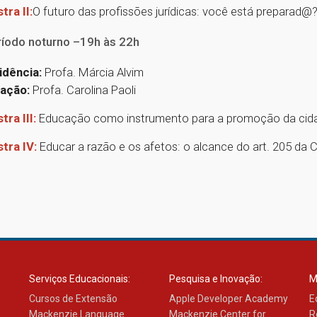
tra II:
O futuro das profissões jurídicas: você está preparad@
ríodo noturno –19h às 22h
idência:
Profa. Márcia Alvim
ação:
Profa. Carolina Paoli
tra III:
Educação como instrumento para a promoção da cidadani
tra IV:
Educar a razão e os afetos: o alcance do art. 205 da CF 
Serviços Educacionais:
Pesquisa e Inovação:
M
Cursos de Extensão
Apple Developer Academy
E
Mackenzie Language
Mackenzie Center for
R