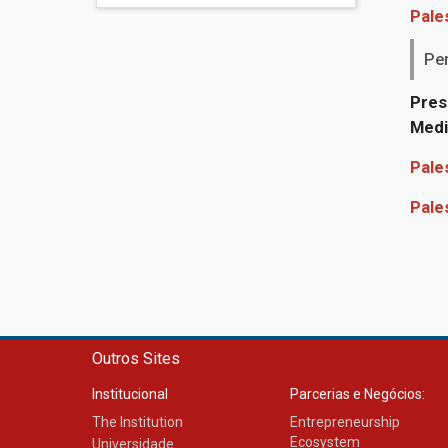
Pales
Pe
Pres
Medi
Pales
Pales
Outros Sites
Institucional
Parcerias e Negócios:
The Institution
Entrepreneurship
Ecosystem
Universidade