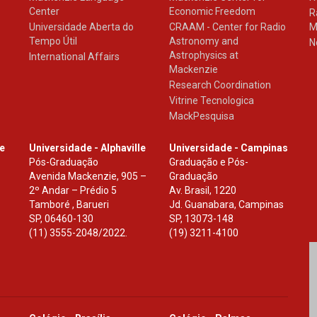
Center
Economic Freedom
R
Universidade Aberta do
CRAAM - Center for Radio
M
Tempo Útil
Astronomy and
N
Astrophysics at
International Affairs
Mackenzie
Research Coordination
Vitrine Tecnologica
MackPesquisa
le
Universidade - Alphaville
Universidade - Campinas
Pós-Graduação
Graduação e Pós-
Avenida Mackenzie, 905 –
Graduação
2º Andar – Prédio 5
Av. Brasil, 1220
Tamboré , Barueri
Jd. Guanabara, Campinas
SP
,
06460-130
SP
,
13073-148
(11) 3555-2048/2022.
(19) 3211-4100