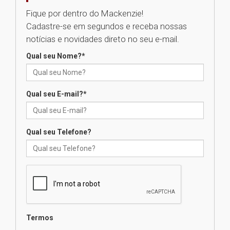
Fique por dentro do Mackenzie!
Mackenzie recepciona os
Cadastre-se em segundos e receba nossas
calouros do segundo semestre
de 2026
notícias e novidades direto no seu e-mail.
04.08.2026
Qual seu Nome?
*
Como o Colégio Mackenzie
Brasília prepara seus
Qual seu E-mail?
*
estudantes para o PAS antes
mesmo do Ensino Médio
04.08.2026
Qual seu Telefone?
Como os pais podem investir
na educação dos filhos além da
escola
04.08.2026
XIII Fórum de Aprendizagem
Termos
Transformadora reúne