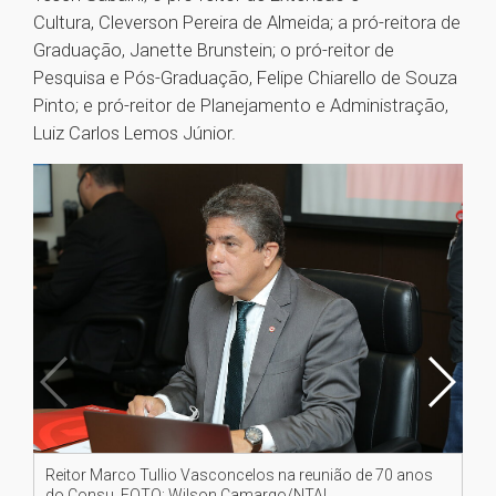
Cultura, Cleverson Pereira de Almeida; a pró-reitora de
Graduação, Janette Brunstein; o pró-reitor de
Pesquisa e Pós-Graduação, Felipe Chiarello de Souza
Pinto; e pró-reitor de Planejamento e Administração,
Luiz Carlos Lemos Júnior.
Reitor Marco Tullio Vasconcelos na reunião de 70 anos
Re
do Consu. FOTO: Wilson Camargo/NTAI
do