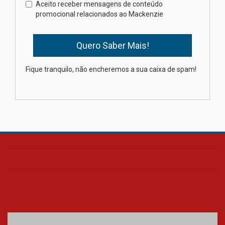
docentes para debater
Aceito receber mensagens de conteúdo
inovação e desafios da
promocional relacionados ao Mackenzie
educação superior
04.08.2026
Professora do Mackenzie é
Fique tranquilo, não encheremos a sua caixa de spam!
finalista do Prêmio Jabuti com
obra sobre ética e arquitetura
contemporânea
04.08.2026