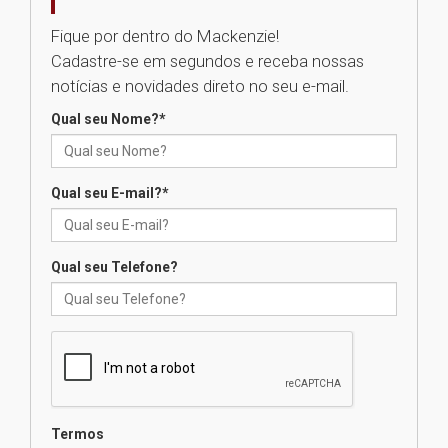
05.08.2026
Fique por dentro do Mackenzie!
Cadastre-se em segundos e receba nossas
Universidade Mackenzie
notícias e novidades direto no seu e-mail.
realizará nova edição da Feira
EducationUSA
Qual seu Nome?
*
05.08.2026
Qual seu E-mail?
*
Seminário discute desafios
das novas tecnologias em
sistemas solares residenciais
04.08.2026
Qual seu Telefone?
Mackenzie recepciona os
calouros do segundo semestre
de 2026
04.08.2026
Termos
Como o Colégio Mackenzie