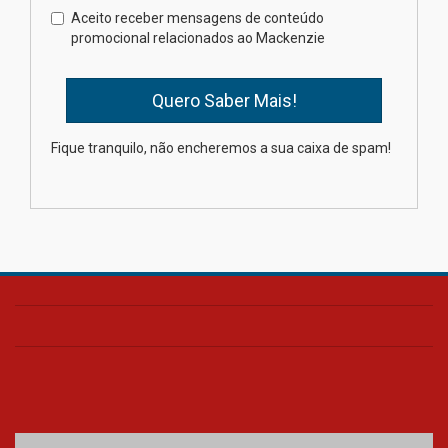
Brasília prepara seus
Aceito receber mensagens de conteúdo
estudantes para o PAS antes
promocional relacionados ao Mackenzie
mesmo do Ensino Médio
04.08.2026
Como os pais podem investir
Fique tranquilo, não encheremos a sua caixa de spam!
na educação dos filhos além da
escola
04.08.2026