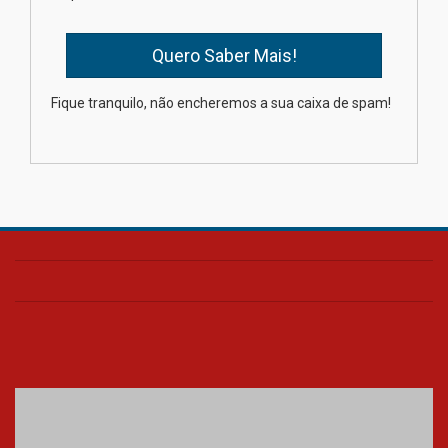
04.08.2026
XIII Fórum de Aprendizagem
Fique tranquilo, não encheremos a sua caixa de spam!
Transformadora reúne
docentes para debater
inovação e desafios da
educação superior
04.08.2026