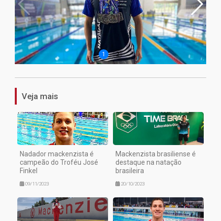
1
2
Veja mais
Nadador mackenzista é
Mackenzista brasiliense é
campeão do Troféu José
destaque na natação
Finkel
brasileira
09/11/2023
20/10/2023