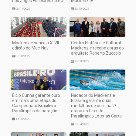
nos Jogos Escolares no RJ
Mackenzie!
08/11/2022
19/10/2022
Mackenzie vence a XLVII
Centro Histórico e Cultural
edição do Mac-Nav
Mackenzie recebe obras do
arquiteto Roberto Zuccolo
07/10/2022
28/09/2022
Élcio Cunha garante ouro
Nadador do Mackenzie
em mais uma etapa do
Brasília garante duas
Campeonato Brasileiro
medalhas de ouro na 2ª
Paralímpico de natação
etapa do Circuito
Paralímpico Loterias Caixa
19/05/2022
28/04/2022