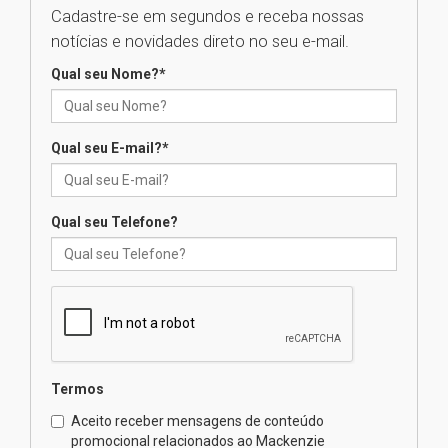
Cadastre-se em segundos e receba nossas
Seminário discute desafios
notícias e novidades direto no seu e-mail.
das novas tecnologias em
sistemas solares residenciais
Qual seu Nome?
*
04.08.2026
Qual seu E-mail?
*
Mackenzie recepciona os
calouros do segundo semestre
de 2026
04.08.2026
Qual seu Telefone?
Como o Colégio Mackenzie
Brasília prepara seus
estudantes para o PAS antes
mesmo do Ensino Médio
04.08.2026
Termos
Como os pais podem investir
Aceito receber mensagens de conteúdo
na educação dos filhos além da
promocional relacionados ao Mackenzie
escola