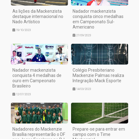
As lições da Mackenzista
Nadador mackenzista
destaque internacional no
conquista cinco medalhas
Nado Artístico
em Campeonato Sul-
Americano
19/10/2023
27/09/2023
Nadador mackenzista
Colégio Presbiteriano
conquista 4 medalhas de
Mackenzie Palmas realiza
ouro em Campeonato
Integração Mack Esporte
Brasileiro
14/03/2023
12/07/2023
Nadadores do Mackenzie
Prepare-se para entrar em
Brasília representarão o DF
campo com o Time