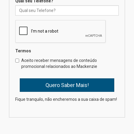
Qual seu Telefone?
Mackenzie recepciona os
calouros do segundo semestre
de 2026
04.08.2026
Termos
Como o Colégio Mackenzie
Brasília prepara seus
Aceito receber mensagens de conteúdo
estudantes para o PAS antes
promocional relacionados ao Mackenzie
mesmo do Ensino Médio
04.08.2026
Como os pais podem investir
Fique tranquilo, não encheremos a sua caixa de spam!
na educação dos filhos além da
escola
04.08.2026