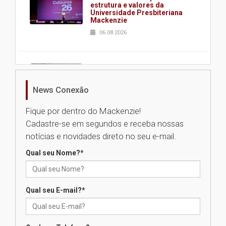
estrutura e valores da
Universidade Presbiteriana
Mackenzie
06.08.2026
Nova apresentação do Centro
de Música Brasileira
homenageia artista brasileira
News Conexão
05.08.2026
Fique por dentro do Mackenzie!
Cadastre-se em segundos e receba nossas
Universidade Mackenzie
notícias e novidades direto no seu e-mail.
realizará nova edição da Feira
EducationUSA
Qual seu Nome?
*
05.08.2026
Qual seu E-mail?
*
Seminário discute desafios
das novas tecnologias em
sistemas solares residenciais
04.08.2026