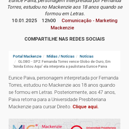
Eunice Paiva, personagem interpretada por Fernanda
Torres, estudou no Mackenzie aos 18 anos quando se
formou em Letras.
10.01.2025
12h00
Comunicação - Marketing
Mackenzie
COMPARTILHE NAS REDES SOCIAIS
Portal Mackenzie
Mídias / Notícias
Notícias
GLOBO - SP2: Fernanda Torres vence Globo de Ouro; Em
'Ainda Estou Aqui' ela interpreta a paulistana Eunice Paiva
Eunice Paiva, personagem interpretada por Fernanda
Torres, estudou no Mackenzie aos 18 anos quando
se formou em Letras. Posteriormente, aos 47 anos,
Paiva retorna para a Universidade Presbiteriana
Mackenzie para cursar Direito.
Clique aqui.
1