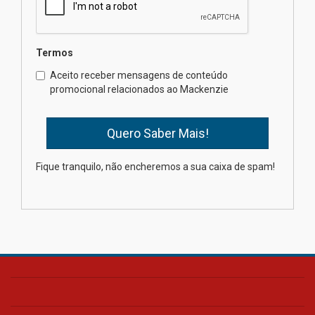
mesmo do Ensino Médio
04.08.2026
Termos
Como os pais podem investir
Aceito receber mensagens de conteúdo
na educação dos filhos além da
promocional relacionados ao Mackenzie
escola
04.08.2026
XIII Fórum de Aprendizagem
Fique tranquilo, não encheremos a sua caixa de spam!
Transformadora reúne
docentes para debater
inovação e desafios da
educação superior
04.08.2026