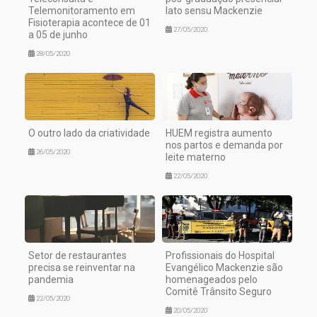
Telemonitoramento em
lato sensu Mackenzie
Fisioterapia acontece de 01
27/05/2020
a 05 de junho
28/05/2020
O outro lado da criatividade
HUEM registra aumento
nos partos e demanda por
26/05/2020
leite materno
22/05/2020
Setor de restaurantes
Profissionais do Hospital
precisa se reinventar na
Evangélico Mackenzie são
pandemia
homenageados pelo
Comitê Trânsito Seguro
22/05/2020
20/05/2020