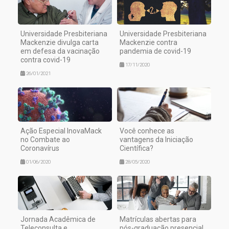
Universidade Presbiteriana
Universidade Presbiteriana
Mackenzie divulga carta
Mackenzie contra
em defesa da vacinação
pandemia de covid-19
contra covid-19
17/11/2020
26/01/2021
Ação Especial InovaMack
Você conhece as
no Combate ao
vantagens da Iniciação
Coronavírus
Científica?
01/06/2020
28/05/2020
Jornada Acadêmica de
Matrículas abertas para
Teleconsulta e
pós-graduação presencial