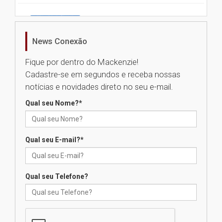
Universidade Mackenzie
realizará nova edição da Feira
EducationUSA
News Conexão
05.08.2026
Fique por dentro do Mackenzie!
Cadastre-se em segundos e receba nossas
Seminário discute desafios
notícias e novidades direto no seu e-mail.
das novas tecnologias em
sistemas solares residenciais
Qual seu Nome?
*
04.08.2026
Qual seu E-mail?
*
Mackenzie recepciona os
calouros do segundo semestre
de 2026
04.08.2026
Qual seu Telefone?
Como o Colégio Mackenzie
Brasília prepara seus
estudantes para o PAS antes