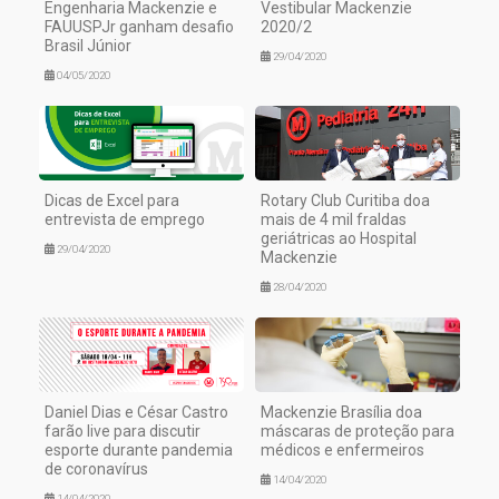
Engenharia Mackenzie e
Vestibular Mackenzie
FAUUSPJr ganham desafio
2020/2
Brasil Júnior
29/04/2020
04/05/2020
Dicas de Excel para
Rotary Club Curitiba doa
entrevista de emprego
mais de 4 mil fraldas
geriátricas ao Hospital
29/04/2020
Mackenzie
28/04/2020
Daniel Dias e César Castro
Mackenzie Brasília doa
farão live para discutir
máscaras de proteção para
esporte durante pandemia
médicos e enfermeiros
de coronavírus
14/04/2020
14/04/2020