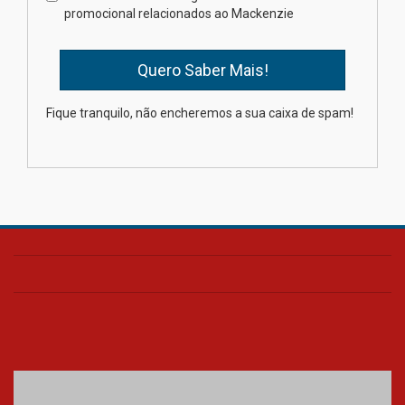
estudantes para o PAS antes
promocional relacionados ao Mackenzie
mesmo do Ensino Médio
04.08.2026
Como os pais podem investir
Fique tranquilo, não encheremos a sua caixa de spam!
na educação dos filhos além da
escola
04.08.2026