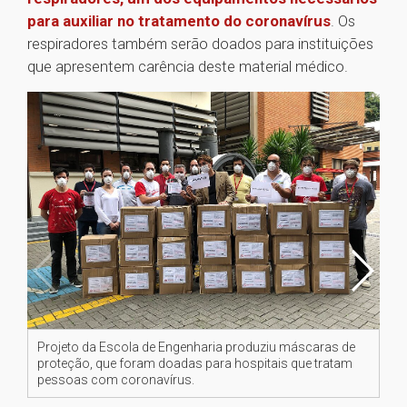
para auxiliar no tratamento do coronavírus
. Os
respiradores também serão doados para instituições
que apresentem carência deste material médico.
Projeto da Escola de Engenharia produziu máscaras de
Pr
proteção, que foram doadas para hospitais que tratam
pr
pessoas com coronavírus.
pe