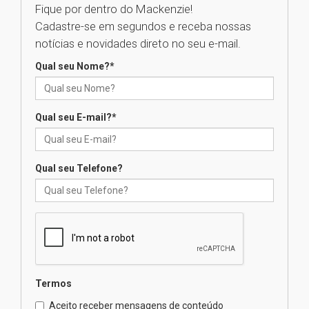
Fique por dentro do Mackenzie!
Cadastre-se em segundos e receba nossas
Universidade Mackenzie
notícias e novidades direto no seu e-mail.
realizará nova edição da Feira
EducationUSA
Qual seu Nome?
*
05.08.2026
Qual seu E-mail?
*
Seminário discute desafios
das novas tecnologias em
sistemas solares residenciais
04.08.2026
Qual seu Telefone?
Mackenzie recepciona os
calouros do segundo semestre
de 2026
04.08.2026
Termos
Como o Colégio Mackenzie
Brasília prepara seus
Aceito receber mensagens de conteúdo