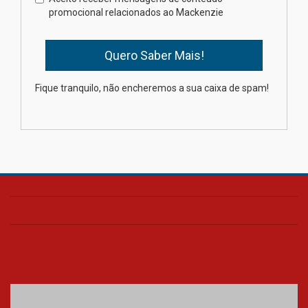
estudantes para o PAS antes
promocional relacionados ao Mackenzie
mesmo do Ensino Médio
04.08.2026
Como os pais podem investir
Fique tranquilo, não encheremos a sua caixa de spam!
na educação dos filhos além da
escola
04.08.2026