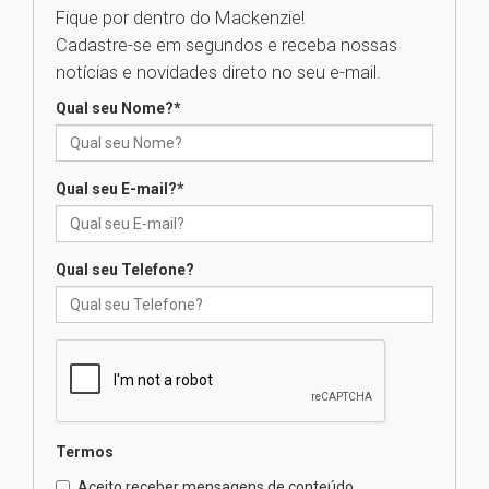
Fique por dentro do Mackenzie!
Cadastre-se em segundos e receba nossas
Universidade Mackenzie
notícias e novidades direto no seu e-mail.
realizará nova edição da Feira
EducationUSA
Qual seu Nome?
*
05.08.2026
Qual seu E-mail?
*
Seminário discute desafios
das novas tecnologias em
sistemas solares residenciais
04.08.2026
Qual seu Telefone?
Mackenzie recepciona os
calouros do segundo semestre
de 2026
04.08.2026
Termos
Como o Colégio Mackenzie
Brasília prepara seus
Aceito receber mensagens de conteúdo