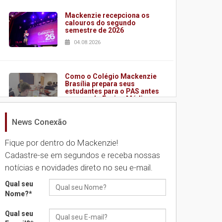
Mackenzie recepciona os
calouros do segundo
semestre de 2026
04.08.2026
Como o Colégio Mackenzie
Brasília prepara seus
estudantes para o PAS antes
mesmo do Ensino Médio
04.08.2026
News Conexão
Fique por dentro do Mackenzie!
Como os pais podem investir
na educação dos filhos além
Cadastre-se em segundos e receba nossas
da escola
notícias e novidades direto no seu e-mail.
04.08.2026
Qual seu
Nome?
*
XIII Fórum de Aprendizagem
Transformadora reúne
Qual seu
docentes para debater