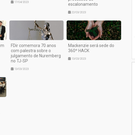
17/04/2023
escalonamento
22/03/2023
om
FDir comemora 70 anos
Mackenzie será sede do
com palestra sobre o
360º HACK
julgamento de Nuremberg
13/03/2023
no TJ-SP
13/03/2023
m