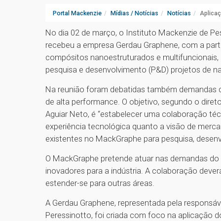
Portal Mackenzie
Mídias / Notícias
Notícias
Aplica
No dia 02 de março, o Instituto Mackenzie de 
recebeu a empresa Gerdau Graphene, com a parti
compósitos nanoestruturados e multifuncionais, p
pesquisa e desenvolvimento (P&D) projetos de n
Na reunião foram debatidas também demandas do
de alta performance. O objetivo, segundo o dire
Aguiar Neto, é “estabelecer uma colaboração técn
experiência tecnológica quanto a visão de merc
existentes no MackGraphe para pesquisa, desenv
O MackGraphe pretende atuar nas demandas do 
inovadores para a indústria. A colaboração dever
estender-se para outras áreas.
A Gerdau Graphene, representada pela responsável
Peressinotto, foi criada com foco na aplicação