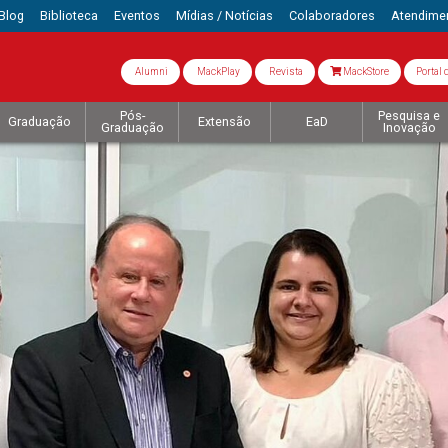
Blog
Biblioteca
Eventos
Mídias / Notícias
Colaboradores
Atendime
Alumni
MackPlay
Revista
MackStore
Portal 
Pós-
Pesquisa e
Graduação
Extensão
EaD
Graduação
Inovação