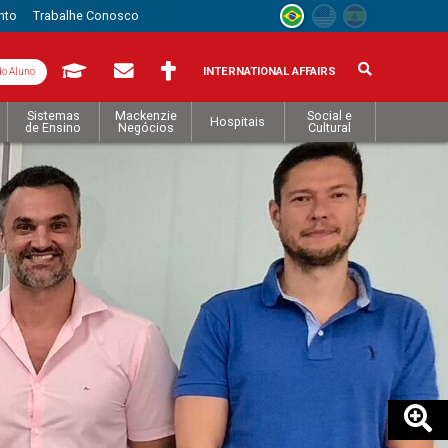
nto
Trabalhe Conosco
INTERNATIONAL AFFAIRS
do Aluno
Sistemas
Mackenzie
Social e
Hospitais
de Ensino
Negócios
Cultural