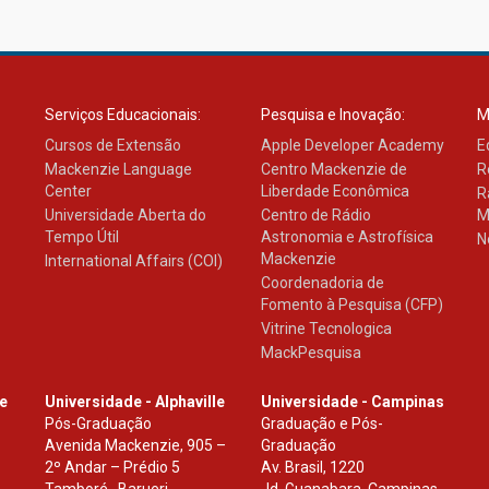
Serviços Educacionais:
Pesquisa e Inovação:
M
Cursos de Extensão
Apple Developer Academy
E
Mackenzie Language
Centro Mackenzie de
R
Center
Liberdade Econômica
R
Universidade Aberta do
Centro de Rádio
M
Tempo Útil
Astronomia e Astrofísica
N
Mackenzie
International Affairs (COI)
Coordenadoria de
Fomento à Pesquisa (CFP)
Vitrine Tecnologica
MackPesquisa
le
Universidade - Alphaville
Universidade - Campinas
Pós-Graduação
Graduação e Pós-
Avenida Mackenzie, 905 –
Graduação
2º Andar – Prédio 5
Av. Brasil, 1220