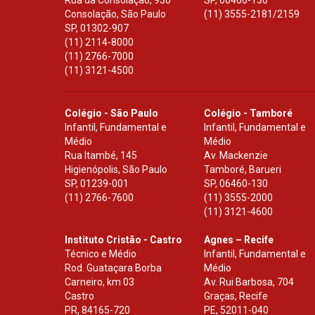
Rua da Consolação, 930
SP
,
06460-130
Consolação, São Paulo
(11) 3555-2181/2159
SP
,
01302-907
(11) 2114-8000
(11) 2766-7000
(11) 3121-4500
Colégio - São Paulo
Colégio - Tamboré
Infantil, Fundamental e
Infantil, Fundamental e
Médio
Médio
Rua Itambé, 145
Av. Mackenzie
Higienópolis, São Paulo
Tamboré, Barueri
SP
,
01239-001
SP
,
06460-130
(11) 2766-7600
(11) 3555-2000
(11) 3121-4600
Instituto Cristão - Castro
Agnes – Recife
Técnico e Médio
Infantil, Fundamental e
Rod. Guataçara Borba
Médio
Carneiro, km 03
Av. Rui Barbosa, 704
Castro
Graças, Recife
PR
,
84165-720
PE
,
52011-040