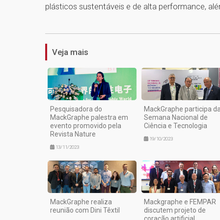
plásticos sustentáveis e de alta performance, além
Veja mais
Pesquisadora do
MackGraphe participa d
MackGraphe palestra em
Semana Nacional de
evento promovido pela
Ciência e Tecnologia
Revista Nature
19/10/2023
13/11/2023
MackGraphe realiza
Mackgraphe e FEMPAR
reunião com Dini Têxtil
discutem projeto de
coração artificial