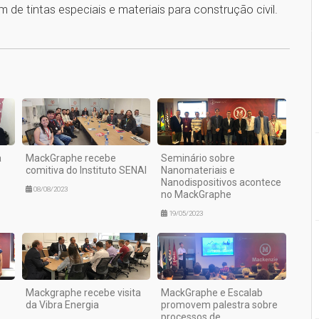
 de tintas especiais e materiais para construção civil.
1
a
MackGraphe recebe
Seminário sobre
comitiva do Instituto SENAI
Nanomateriais e
Nanodispositivos acontece
08/08/2023
no MackGraphe
19/05/2023
Mackgraphe recebe visita
MackGraphe e Escalab
da Vibra Energia
promovem palestra sobre
processos de