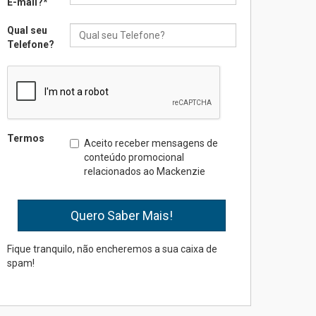
E-mail?
*
inovação e desafios da
educação superior
Qual seu
04.08.2026
Telefone?
Professora do Mackenzie é
finalista do Prêmio Jabuti
com obra sobre ética e
arquitetura contemporânea
04.08.2026
Termos
Aceito receber mensagens de
conteúdo promocional
relacionados ao Mackenzie
Semana Internacional
Mackenzie promove
parcerias internacionais
03.08.2026
Fique tranquilo, não encheremos a sua caixa de
spam!
Oncologista do HUEM
ressalta importância da
prevenção e diagnóstico
precoce do câncer de
pulmão