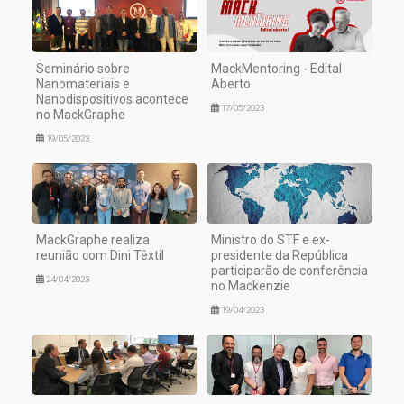
Seminário sobre
MackMentoring - Edital
Nanomateriais e
Aberto
Nanodispositivos acontece
17/05/2023
no MackGraphe
19/05/2023
MackGraphe realiza
Ministro do STF e ex-
reunião com Dini Têxtil
presidente da República
participarão de conferência
24/04/2023
no Mackenzie
19/04/2023