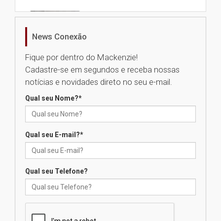
Nova apresentação do Centro
de Música Brasileira
homenageia artista brasileira
News Conexão
05.08.2026
Fique por dentro do Mackenzie!
Cadastre-se em segundos e receba nossas
Universidade Mackenzie
notícias e novidades direto no seu e-mail.
realizará nova edição da Feira
EducationUSA
Qual seu Nome?
*
05.08.2026
Qual seu E-mail?
*
Seminário discute desafios
das novas tecnologias em
sistemas solares residenciais
04.08.2026
Qual seu Telefone?
Mackenzie recepciona os
calouros do segundo semestre
de 2026