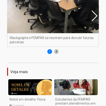
Mackgraphe e FEMPAR se reuniram para discutir futuras
Ma
parcerias.
par
1
2
Veja mais
Nobel em detalhe: Física
Estudantes da FEMPAR
prestam atendimentos em
21/10/2024