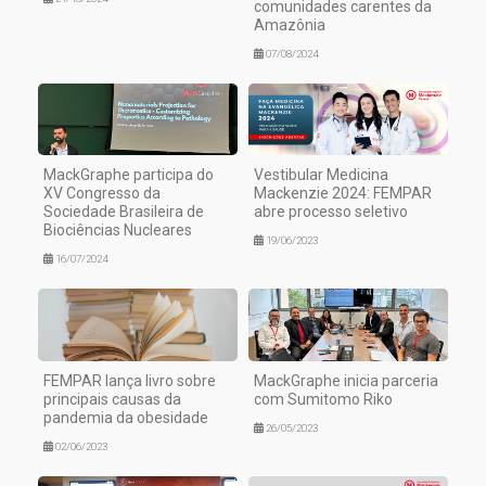
comunidades carentes da
Amazônia
07/08/2024
MackGraphe participa do
Vestibular Medicina
XV Congresso da
Mackenzie 2024: FEMPAR
Sociedade Brasileira de
abre processo seletivo
Biociências Nucleares
19/06/2023
16/07/2024
FEMPAR lança livro sobre
MackGraphe inicia parceria
principais causas da
com Sumitomo Riko
pandemia da obesidade
26/05/2023
02/06/2023