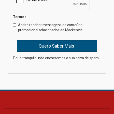
04.08.2026
Termos
Como o Colégio Mackenzie
Brasília prepara seus
Aceito receber mensagens de conteúdo
estudantes para o PAS antes
promocional relacionados ao Mackenzie
mesmo do Ensino Médio
04.08.2026
Como os pais podem investir
Fique tranquilo, não encheremos a sua caixa de spam!
na educação dos filhos além da
escola
04.08.2026