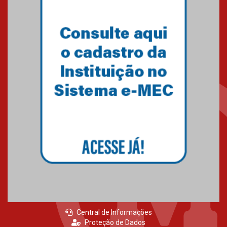
internacional sobre inovação e
competitividade na América
Latina
26.09.2025
Mackliber participa de encontro
internacional sobre inovação em
saúde e propriedade intelectual
12.08.2025
Centro Mackenzie Liberdade
Econômica e IbraChina firmam
parceria para elaboração do
Investors Guide Brasil
17.06.2025
Central de Informações
Proteção de Dados