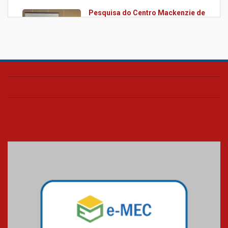
Pesquisa do Centro Mackenzie de
Liberdade Econômica é
apresentada em conferência
internacional da Public Choice
Society
17.03.2026
IX Fórum Mackenzie de Liberdade
Econômica
13.11.2025
Brasil melhora posição no ranking
global de liberdade econômica,
mas desafios persistem
26.09.2025
Mackliber participa de cúpula