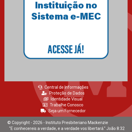
Mackliber participa de encontro
internacional sobre inovação em
saúde e propriedade intelectual
12.08.2025
Centro Mackenzie Liberdade
Econômica e IbraChina firmam
parceria para elaboração do
Investors Guide Brasil
17.06.2025
Central de Informações
Proteção de Dados
Identidade Visual
Trabalhe Conosco
Seja um Fornecedor
© Copyright - 2026 - Instituto Presbiteriano Mackenzie
"E conhecereis a verdade, e a verdade vos libertará." João 8:32