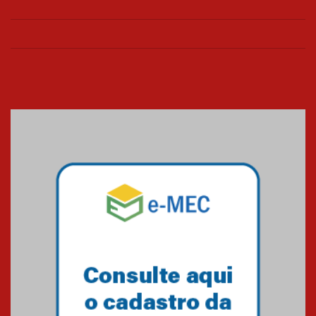
IX Fórum Mackenzie de Liberdade
Econômica
13.11.2025
Brasil melhora posição no ranking
global de liberdade econômica,
mas desafios persistem
26.09.2025
Mackliber participa de cúpula
internacional sobre inovação e
competitividade na América
Latina
26.09.2025