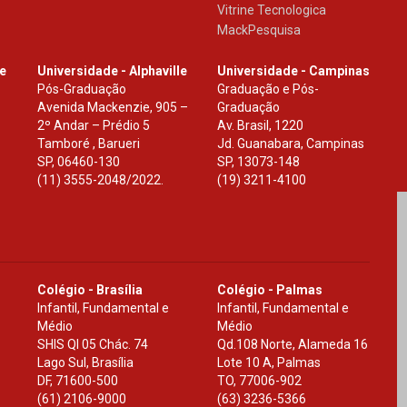
Vitrine Tecnologica
MackPesquisa
le
Universidade - Alphaville
Universidade - Campinas
Pós-Graduação
Graduação e Pós-
Avenida Mackenzie, 905 –
Graduação
2º Andar – Prédio 5
Av. Brasil, 1220
Tamboré , Barueri
Jd. Guanabara, Campinas
SP
,
06460-130
SP
,
13073-148
(11) 3555-2048/2022.
(19) 3211-4100
Colégio - Brasília
Colégio - Palmas
Infantil, Fundamental e
Infantil, Fundamental e
Médio
Médio
SHIS Ql 05 Chác. 74
Qd.108 Norte, Alameda 16
Lago Sul, Brasília
Lote 10 A, Palmas
DF
,
71600-500
TO
,
77006-902
(61) 2106-9000
(63) 3236-5366