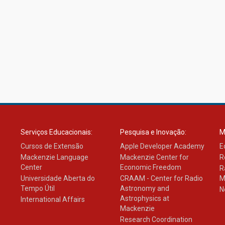
Serviços Educacionais:
Pesquisa e Inovação:
M
Cursos de Extensão
Apple Developer Academy
E
Mackenzie Language
Mackenzie Center for
R
Center
Economic Freedom
R
Universidade Aberta do
CRAAM - Center for Radio
M
Tempo Útil
Astronomy and
N
Astrophysics at
International Affairs
Mackenzie
Research Coordination