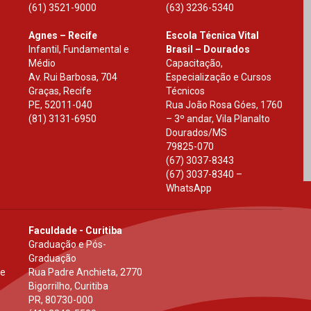
(61) 3521-9000
(63) 3236-5340
Agnes – Recife
Escola Técnica Vital
Infantil, Fundamental e
Brasil – Dourados
Médio
Capacitação,
Av. Rui Barbosa, 704
Especialização e Cursos
Graças, Recife
Técnicos
PE
,
52011-040
Rua João Rosa Góes, 1760
(81) 3131-6950
– 3º andar, Vila Planalto
Dourados
/
MS
79825-070
(67) 3037-8343
(67) 3037-8340 –
WhatsApp
Faculdade - Curitiba
Graduação e Pós-
Graduação
 e
Rua Padre Anchieta, 2770
Bigorrilho, Curitiba
PR
,
80730-000