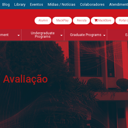
Blog
Library
Eventos
Mídias / Notícias
Colaboradores
Atendimen
Alumni
MackPlay
Revista
MackStore
Portal 
Undergraduate
lment
Graduate Programs
E
Programs
 Avaliação