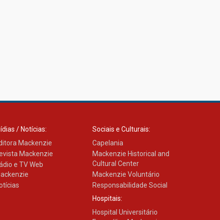
ídias / Notícias:
Sociais e Culturais:
ditora Mackenzie
Capelania
evista Mackenzie
Mackenzie Historical and
Cultural Center
ádio e TV Web
ackenzie
Mackenzie Voluntário
otícias
Responsabilidade Social
Hospitais:
Hospital Universitário