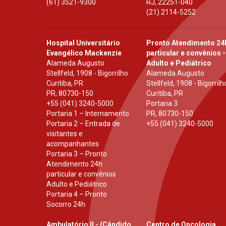
(61) 3521-9300
RJ
,
22251-040
(21) 2114-5252
Hospital Universitário
Pronto Atendimento 24
Evangélico Mackenzie
particular e convênios -
Alameda Augusto
Adulto e Pediátrico
Stellfeld, 1908 - Bigorrilho
Alameda Augusto
Curitiba, PR
Stellfeld, 1908 - Bigorrilh
PR
,
80730-150
Curitiba, PR
+55 (041) 3240-5000
Portaria 3
Portaria 1 – Internamento
PR
,
80730-150
Portaria 2 – Entrada de
+55 (041) 3240-5000
visitantes e
acompanhantes
Portaria 3 – Pronto
Atendimento 24h
particular e convênios
Adulto e Pediátrico
Portaria 4 – Pronto
Socorro 24h
Ambulatório II - (Cândido
Centro de Oncologia