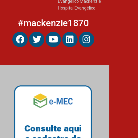
Evangélico Mackenzie
Hospital Evangélico
#mackenzie1870