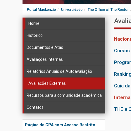
Portal Mackenzie
Universidade
The Office of The Rector
Avali
Home
Histórico
Naciona
Documentos e Atas
Cursos 
Avaliações Internas
Progra
Relatórios Anuais de Autoavaliação
Ranking
Avaliações Externas
Guia d
Recursos para a comunidade acadêmica
Interna
Contatos
THE e Q
Página da CPA com Acesso Restrito