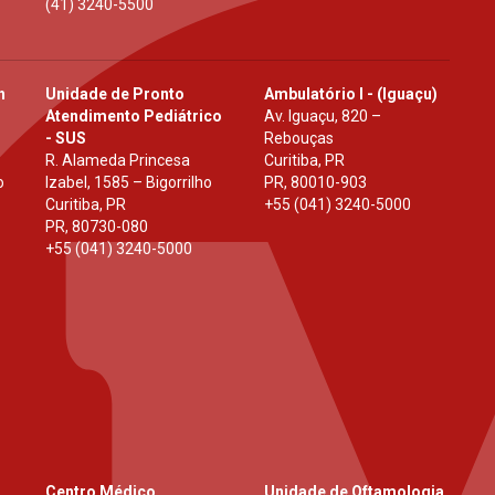
(41) 3240-5500
h
Unidade de Pronto
Ambulatório I - (Iguaçu)
Atendimento Pediátrico
Av. Iguaçu, 820 –
- SUS
Rebouças
R. Alameda Princesa
Curitiba, PR
o
Izabel, 1585 – Bigorrilho
PR
,
80010-903
Curitiba, PR
+55 (041) 3240-5000
PR
,
80730-080
+55 (041) 3240-5000
Centro Médico
Unidade de Oftamologia