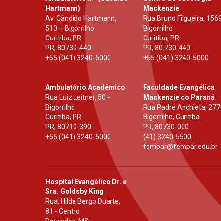
Hartmann)
Mackenzie
Av. Cândido Hartmann,
Rua Bruno Filgueira, 1569
510 – Bigorrilho
Bigorrilho
Curitiba, PR
Curitiba, PR
PR
,
80730-440
PR
,
80.730-440
+55 (041) 3240-5000
+55 (041) 3240-5000
Ambulatório Acadêmico
Faculdade Evangélica
Rua Luiz Leitner, 50 -
Mackenzie do Paraná
Bigorrilho
Rua Padre Anchieta, 277
Curitiba, PR
Bigorrilho, Curitiba
PR
,
80710-390
PR
,
80730-000
+55 (041) 3240-5000
(41) 3240-5500
fempar@fempar.edu.br
Hospital Evangélico Dr. e
Sra. Goldsby King
Rua: Hilda Bergo Duarte,
81 - Centro