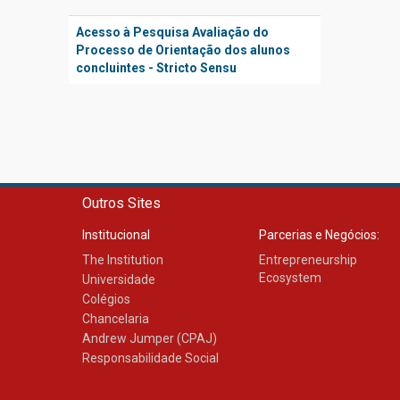
Acesso à Pesquisa Avaliação do
Processo de Orientação dos alunos
concluintes - Stricto Sensu
Outros Sites
Institucional
Parcerias e Negócios:
The Institution
Entrepreneurship
Ecosystem
Universidade
Colégios
Chancelaria
Andrew Jumper (CPAJ)
Responsabilidade Social