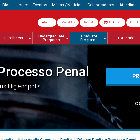
Blog
Library
Eventos
Mídias / Notícias
Colaboradores
Atendimen
Alumni
MackPlay
Revista
MackStore
Portal 
Undergraduate
Graduate
Enrollment
Extensão
Programs
Programs
 Processo Penal
PR
s Higienópolis
C
iversity - Higienópolis Campus
Direito
Pós em Direito e Processo Penal