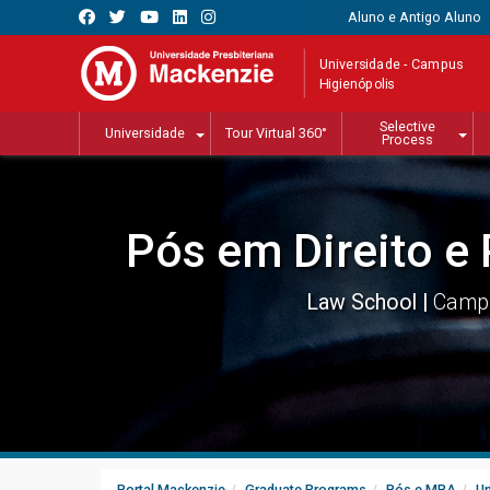
Aluno e Antigo Aluno
Universidade - Campus
Higienópolis
Selective
Universidade
Tour Virtual 360°
Process
Pós em Direito e
Law School
Campu
Portal Mackenzie
Graduate Programs
Pós e MBA
Un