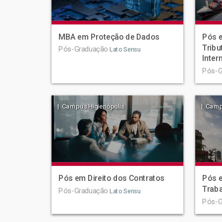
MBA em Proteção de Dados
Pós e
Tribu
Pós-Graduação
Lato Sensu
Inter
Pós-G
| Campus Higienópolis
| Camp
Pós em Direito dos Contratos
Pós e
Trab
Pós-Graduação
Lato Sensu
Pós-G