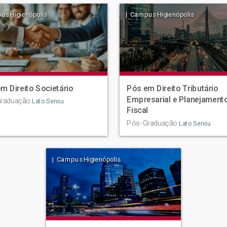
us Higienópolis
| Campus Higienópolis
m Direito Societário
Pós em Direito Tributário
Empresarial e Planejament
raduação
Lato Sensu
Fiscal
Pós-Graduação
Lato Sensu
| Campus Higienópolis