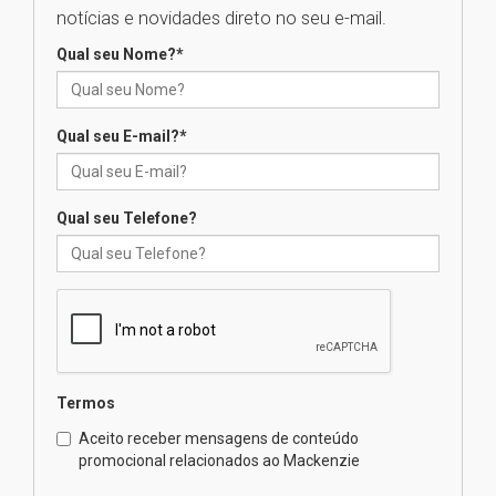
Seminário discute desafios
notícias e novidades direto no seu e-mail.
das novas tecnologias em
sistemas solares residenciais
Qual seu Nome?
*
04.08.2026
Qual seu E-mail?
*
Mackenzie recepciona os
calouros do segundo semestre
de 2026
04.08.2026
Qual seu Telefone?
Como o Colégio Mackenzie
Brasília prepara seus
estudantes para o PAS antes
mesmo do Ensino Médio
04.08.2026
Termos
Como os pais podem investir
Aceito receber mensagens de conteúdo
na educação dos filhos além da
promocional relacionados ao Mackenzie
escola
04.08.2026