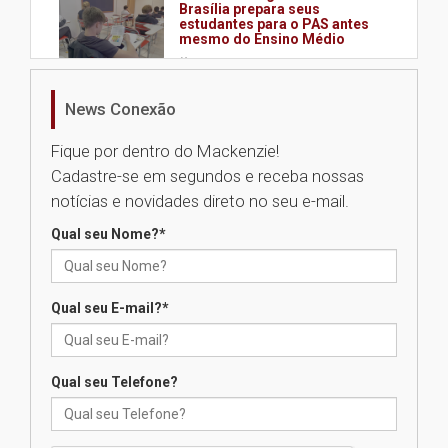
Brasília prepara seus
estudantes para o PAS antes
mesmo do Ensino Médio
04.08.2026
News Conexão
Como os pais podem investir
na educação dos filhos além da
Fique por dentro do Mackenzie!
escola
Cadastre-se em segundos e receba nossas
04.08.2026
notícias e novidades direto no seu e-mail.
Qual seu Nome?
*
XIII Fórum de Aprendizagem
Transformadora reúne
docentes para debater
inovação e desafios da
Qual seu E-mail?
*
educação superior
04.08.2026
Qual seu Telefone?
Professora do Mackenzie é
finalista do Prêmio Jabuti com
obra sobre ética e arquitetura