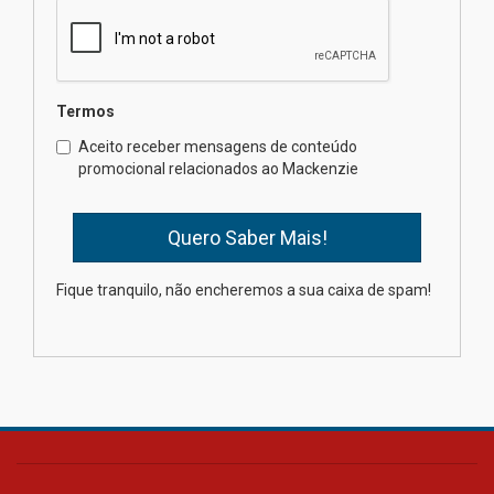
contemporânea
04.08.2026
Semana Internacional
Termos
Mackenzie promove parcerias
internacionais
Aceito receber mensagens de conteúdo
promocional relacionados ao Mackenzie
03.08.2026
Oncologista do HUEM ressalta
importância da prevenção e
diagnóstico precoce do câncer
Fique tranquilo, não encheremos a sua caixa de spam!
de pulmão
03.08.2026