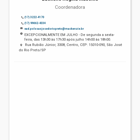
Coordenadora
(17) 3222-4170
(17) 99662-4334
ead.polosaojosedoriopreto@mackenzie.br
EXCEPCIONALMENTE EM JULHO - De segunda a sexta-
feira, das 13h30 às 17h30 após julho 14h00 às 18h00.
Rua Rubião Júnior, 3308, Centro, CEP: 15010-090, São José
do Rio Preto/SP