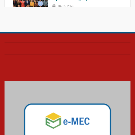
04.05.2026
Confira como foi o culto mensal
de março
26.03.2026
Cerimônia do Jaleco marca
entrada de novos alunos de
Medicina em Alphaville
09.03.2026
Mackenzie mobiliza campanha
solidária para apoiar famílias em
Minas Gerais
05.03.2026