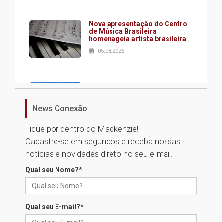
Nova apresentação do Centro
de Música Brasileira
homenageia artista brasileira
05.08.2026
Universidade Mackenzie
realizará nova edição da Feira
EducationUSA
News Conexão
05.08.2026
Fique por dentro do Mackenzie!
Cadastre-se em segundos e receba nossas
Seminário discute desafios
notícias e novidades direto no seu e-mail.
das novas tecnologias em
sistemas solares residenciais
Qual seu Nome?
*
04.08.2026
Qual seu E-mail?
*
Mackenzie recepciona os
calouros do segundo semestre