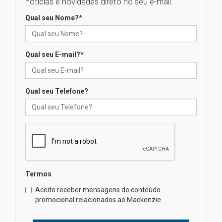
notícias e novidades direto no seu e-mail.
Qual seu Nome?
*
XIII Fórum de Aprendizagem
Transformadora reúne
docentes para debater
inovação e desafios da
Qual seu E-mail?
*
educação superior
04.08.2026
Qual seu Telefone?
Professora do Mackenzie é
finalista do Prêmio Jabuti com
obra sobre ética e arquitetura
contemporânea
04.08.2026
Semana Internacional
Termos
Mackenzie promove parcerias
internacionais
Aceito receber mensagens de conteúdo
promocional relacionados ao Mackenzie
03.08.2026