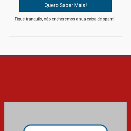
Oncologista do HUEM ressalta
importância da prevenção e
diagnóstico precoce do câncer
Fique tranquilo, não encheremos a sua caixa de spam!
de pulmão
03.08.2026