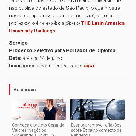
“Nós acabamos de ser eleita a melhor universidade
não pública do estado de São Paulo, o que mostra
nosso compromisso com a educação”, relembra o
professor sobre a colocação no
THE Latin America
University Rankings
.
Serviço
Processo Seletivo para Portador de Diploma
Data:
até dia 27 de julho
Inscrições:
devem ser realizadas
aqui
1
Veja mais
Conheça o projeto Gerando
Evento promove reflexões
Valores: Negócios
sobre Ética no contexto da
Superando a Covid-19
Pandemia