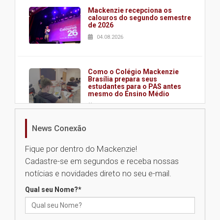
Mackenzie recepciona os
calouros do segundo semestre
de 2026
04.08.2026
Como o Colégio Mackenzie
Brasília prepara seus
estudantes para o PAS antes
mesmo do Ensino Médio
04.08.2026
News Conexão
Como os pais podem investir
na educação dos filhos além da
Fique por dentro do Mackenzie!
escola
Cadastre-se em segundos e receba nossas
04.08.2026
notícias e novidades direto no seu e-mail.
Qual seu Nome?
*
XIII Fórum de Aprendizagem
Transformadora reúne
docentes para debater