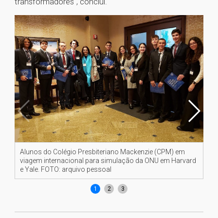
transformadores", conclui.
Alunos do Colégio Presbiteriano Mackenzie (CPM) em
Al
viagem internacional para simulação da ONU em Harvard
vi
e Yale. FOTO: arquivo pessoal
e 
1
2
3