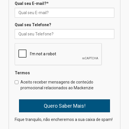
inovação e desafios da
Qual seu E-mail?
*
educação superior
04.08.2026
Qual seu Telefone?
Professora do Mackenzie é
finalista do Prêmio Jabuti com
obra sobre ética e arquitetura
contemporânea
04.08.2026
Semana Internacional
Termos
Mackenzie promove parcerias
internacionais
Aceito receber mensagens de conteúdo
promocional relacionados ao Mackenzie
03.08.2026
Oncologista do HUEM ressalta
importância da prevenção e
diagnóstico precoce do câncer
Fique tranquilo, não encheremos a sua caixa de spam!
de pulmão
03.08.2026