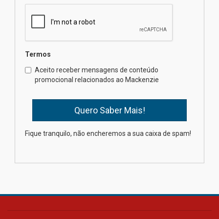
calouros do segundo semestre
de 2026
04.08.2026
Termos
Como o Colégio Mackenzie
Brasília prepara seus
Aceito receber mensagens de conteúdo
estudantes para o PAS antes
promocional relacionados ao Mackenzie
mesmo do Ensino Médio
04.08.2026
Como os pais podem investir
Fique tranquilo, não encheremos a sua caixa de spam!
na educação dos filhos além da
escola
04.08.2026