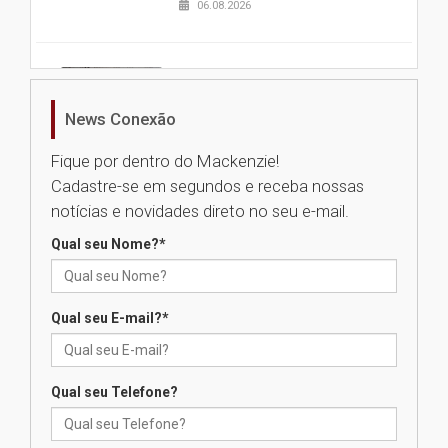
06.08.2026
Nova apresentação do Centro
de Música Brasileira
homenageia artista brasileira
News Conexão
05.08.2026
Fique por dentro do Mackenzie!
Cadastre-se em segundos e receba nossas
Universidade Mackenzie
notícias e novidades direto no seu e-mail.
realizará nova edição da Feira
EducationUSA
Qual seu Nome?
*
05.08.2026
Qual seu E-mail?
*
Seminário discute desafios
das novas tecnologias em
sistemas solares residenciais
04.08.2026
Qual seu Telefone?
Mackenzie recepciona os