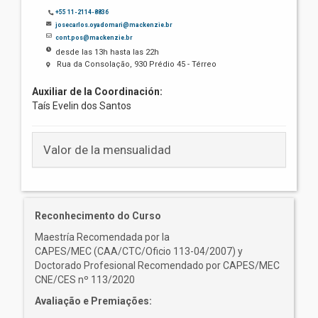
+55 11-2114-8836
josecarlos.oyadomari@mackenzie.br
cont.pos@mackenzie.br
desde las 13h hasta las 22h
Rua da Consolação, 930 Prédio 45 - Térreo
Auxiliar de la Coordinación:
Taís Evelin dos Santos
Valor de la mensualidad
Reconhecimento do Curso
Maestría Recomendada por la
CAPES/MEC (CAA/CTC/Oficio 113-04/2007) y
Doctorado Profesional Recomendado por CAPES/MEC
CNE/CES nº 113/2020
Avaliação e Premiações: