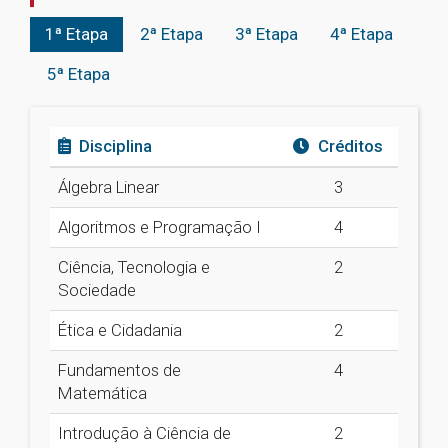
1ª Etapa
2ª Etapa
3ª Etapa
4ª Etapa
5ª Etapa
Disciplina
Créditos
Álgebra Linear
3
Algoritmos e Programação I
4
Ciência, Tecnologia e
2
Sociedade
Ética e Cidadania
2
Fundamentos de
4
Matemática
Introdução à Ciência de
2