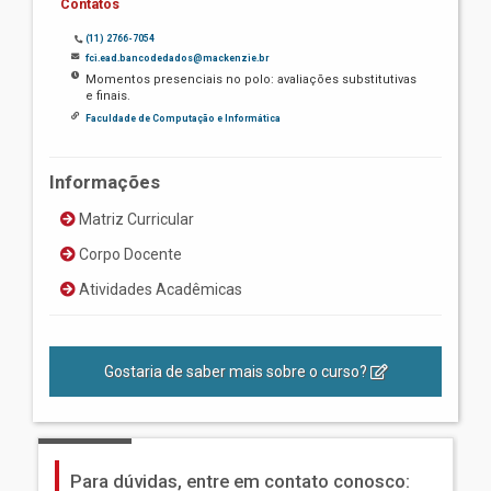
Contatos
(11) 2766-7054
fci.ead.bancodedados@mackenzie.br
Momentos presenciais no polo: avaliações substitutivas
e finais.
Faculdade de Computação e Informática
Informações
Matriz Curricular
Corpo Docente
Atividades Acadêmicas
Gostaria de saber mais sobre o curso?
Para dúvidas, entre em contato conosco: