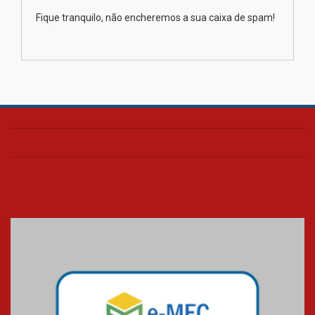
importância da prevenção e
diagnóstico precoce do câncer
Fique tranquilo, não encheremos a sua caixa de spam!
de pulmão
03.08.2026