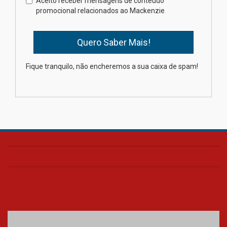
Aceito receber mensagens de conteúdo
estudantes para o PAS antes
promocional relacionados ao Mackenzie
mesmo do Ensino Médio
04.08.2026
Como os pais podem investir
Fique tranquilo, não encheremos a sua caixa de spam!
na educação dos filhos além da
escola
04.08.2026