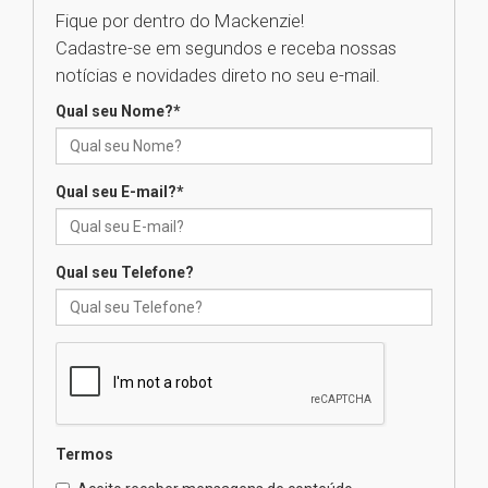
Fique por dentro do Mackenzie!
Cadastre-se em segundos e receba nossas
Universidade Mackenzie
notícias e novidades direto no seu e-mail.
realizará nova edição da Feira
EducationUSA
Qual seu Nome?
*
05.08.2026
Qual seu E-mail?
*
Seminário discute desafios
das novas tecnologias em
sistemas solares residenciais
04.08.2026
Qual seu Telefone?
Mackenzie recepciona os
calouros do segundo semestre
de 2026
04.08.2026
Termos
Como o Colégio Mackenzie
Brasília prepara seus