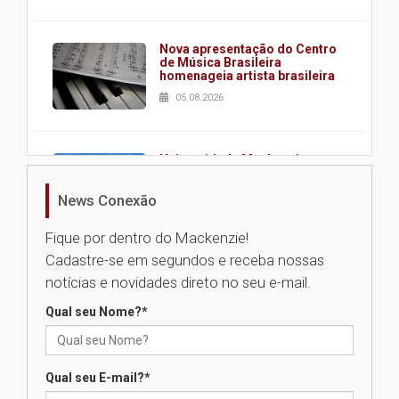
Nova apresentação do Centro
de Música Brasileira
homenageia artista brasileira
05.08.2026
Universidade Mackenzie
realizará nova edição da Feira
EducationUSA
News Conexão
05.08.2026
Fique por dentro do Mackenzie!
Cadastre-se em segundos e receba nossas
Seminário discute desafios
notícias e novidades direto no seu e-mail.
das novas tecnologias em
sistemas solares residenciais
Qual seu Nome?
*
04.08.2026
Qual seu E-mail?
*
Mackenzie recepciona os
calouros do segundo semestre