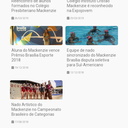
Reencontro de alunos
Colégio Instituto Cristão
formados no Colégio
Mackenzie é reconhecido
Presbiteriano Mackenzie
na Expojovem
26/03/2019
25/03/2019
Aluna do Mackenzie vence
Equipe de nado
Prêmio Brasília Esporte
sincronizado do Mackenzie
2018
Brasília disputa seletiva
para Sul-Americano
19/12/2018
12/12/2018
Nado Artístico do
Mackenzie no Campeonato
Brasileiro de Categorias
17/08/2018