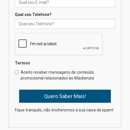
de 2026
04.08.2026
Qual seu Telefone?
Como o Colégio Mackenzie
Brasília prepara seus
estudantes para o PAS antes
mesmo do Ensino Médio
04.08.2026
Termos
Como os pais podem investir
Aceito receber mensagens de conteúdo
na educação dos filhos além da
promocional relacionados ao Mackenzie
escola
04.08.2026
XIII Fórum de Aprendizagem
Fique tranquilo, não encheremos a sua caixa de spam!
Transformadora reúne
docentes para debater
inovação e desafios da
educação superior