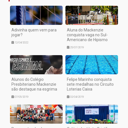
Adivinha quem vem para
Aluna do Mackenzie
jogar?
conquista vaga no Sul-
Americano de Hipismo
12/04/2022
25/07/2019
Alunos do Colégio
Felipe Marinho conquista
Presbiteriano Mackenzie
sete medalhas no Circuito
são destaque na esgrima
Loterias Caixa
07/05/2019
02/04/2019