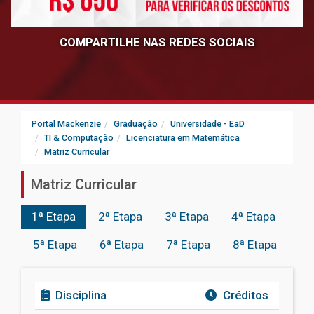
COMPARTILHE NAS REDES SOCIAIS
Portal Mackenzie
Graduação
Universidade - EaD
TI & Computação
Licenciatura em Matemática
Matriz Curricular
Matriz Curricular
1ª Etapa
2ª Etapa
3ª Etapa
4ª Etapa
5ª Etapa
6ª Etapa
7ª Etapa
8ª Etapa
Disciplina
Créditos