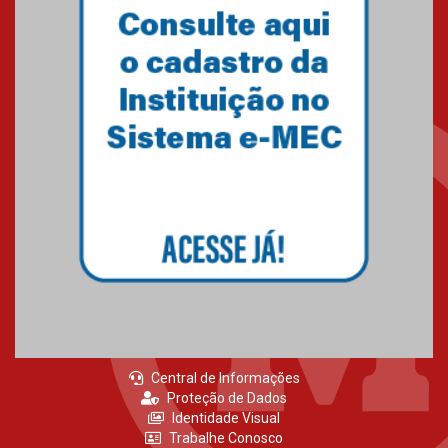
MackPesquisa 2026 prorroga
inscrições até 14 de agosto
15.06.2026
HUEM recebe certificação Ouro
do programa Segurança em
Alta da Unimed Curitiba
12.06.2026
Central de Informações
Proteção de Dados
Identidade Visual
Trabalhe Conosco