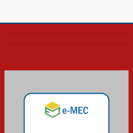
08.07.2026
HUEM é o primeiro hospital do
Paraná a receber o sistema de
UTI's inteligentes
06.07.2026
Banco de Multitecidos do
HUEM recebe visita de
referência mundial em
transplante de tecidos
03.07.2026
Pós-Asco: evento do HUEM
debate novidades sobre
estudos e tratamentos contra
o câncer
23.06.2026