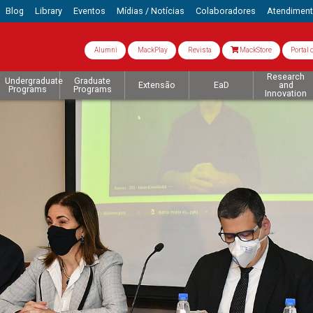
Blog
Library
Eventos
Mídias / Notícias
Colaboradores
Atendimen
Alumni
MackPlay
Revista
MackStore
Portal 
Research
Undergraduate
Graduate
Extensão
EaD
and
Programs
Programs
Innovation