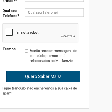
E-mail?
*
Qual seu
Seminário discute desafios
Telefone?
das novas tecnologias em
sistemas solares
residenciais
04.08.2026
Mackenzie recepciona os
Termos
Aceito receber mensagens de
calouros do segundo
conteúdo promocional
semestre de 2026
relacionados ao Mackenzie
04.08.2026
Como o Colégio Mackenzie
Brasília prepara seus
estudantes para o PAS antes
Fique tranquilo, não encheremos a sua caixa de
mesmo do Ensino Médio
spam!
04.08.2026