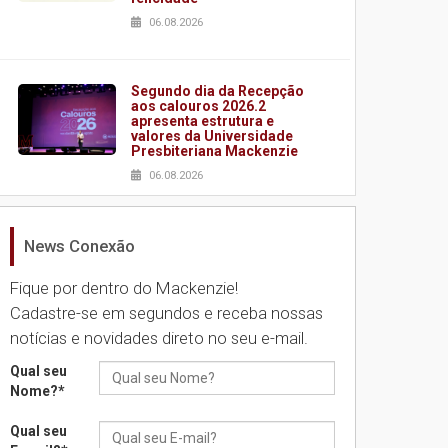
06.08.2026
Segundo dia da Recepção
aos calouros 2026.2
apresenta estrutura e
valores da Universidade
Presbiteriana Mackenzie
06.08.2026
News Conexão
Nova apresentação do
Centro de Música Brasileira
homenageia artista
Fique por dentro do Mackenzie!
brasileira
Cadastre-se em segundos e receba nossas
05.08.2026
notícias e novidades direto no seu e-mail.
Qual seu
Universidade Mackenzie
Nome?
*
realizará nova edição da
Feira EducationUSA
Qual seu
05.08.2026