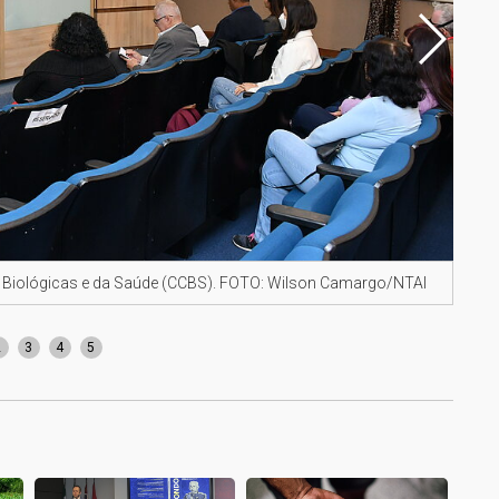
 Biológicas e da Saúde (CCBS). FOTO: Wilson Camargo/NTAI
Cami
2
3
4
5