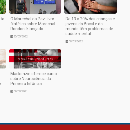
rta
O Marechal da Paz: livro
De 13 a 20% das crianças e
filatélico sobre Marechal
jovens do Brasil e do
Rondon é lançado
mundo têm problemas de
saúde mental
20/05/2022
18/05/2022
Mackenzie oferece curso
sobre Neurociência da
o
Primeira Infância
09/08/2021