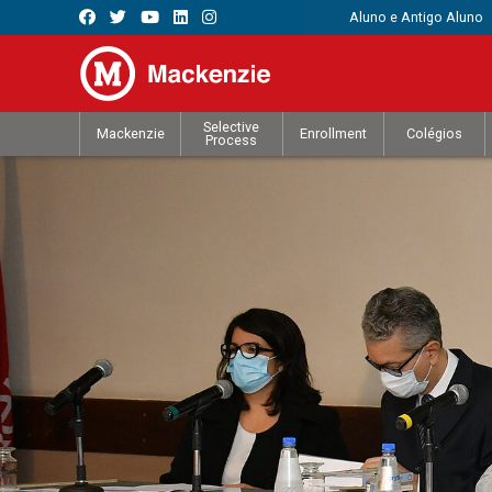
Aluno e Antigo Aluno
Selective
Mackenzie
Enrollment
Colégios
Process