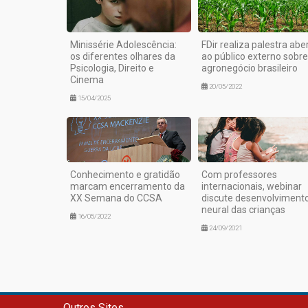
Minissérie Adolescência:
FDir realiza palestra abe
os diferentes olhares da
ao público externo sobre
Psicologia, Direito e
agronegócio brasileiro
Cinema
20/05/2022
15/04/2025
Conhecimento e gratidão
Com professores
marcam encerramento da
internacionais, webinar
XX Semana do CCSA
discute desenvolviment
neural das crianças
16/05/2022
24/09/2021
Outros Sites