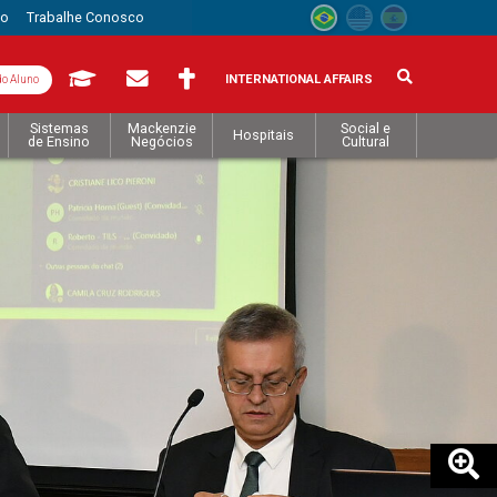
to
Trabalhe Conosco
INTERNATIONAL AFFAIRS
do Aluno
Sistemas
Mackenzie
Social e
Hospitais
de Ensino
Negócios
Cultural