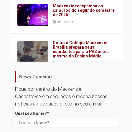
Mackenzie recepciona os
calouros do segundo semestre
de 2026
04.08.2026
Como o Colégio Mackenzie
Brasília prepara seus
estudantes para o PAS antes
mesmo do Ensino Médio
04.08.2026
News Conexão
Como os pais podem investir
na educação dos filhos além da
Fique por dentro do Mackenzie!
escola
Cadastre-se em segundos e receba nossas
04.08.2026
notícias e novidades direto no seu e-mail.
Qual seu Nome?
*
XIII Fórum de Aprendizagem
Transformadora reúne
docentes para debater