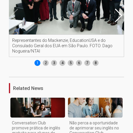
Representantes do Mackenzie, EducationUSA e do
Ri
Consulado Geral dos EUA em São Paulo. FOTO: Dago
la
Nogueira/NTAI
FO
1
2
3
4
5
6
7
8
Related News
Conversation Club
Não perca a oportunidade
promove prática de inglês
de aprimorar seu inglês no
gratuita para alunos do
Conversation Club