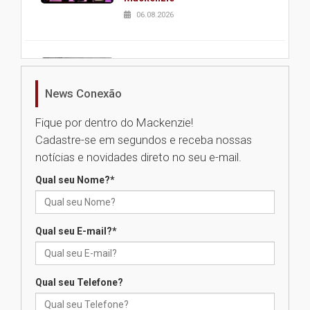
06.08.2026
Nova apresentação do Centro
de Música Brasileira
homenageia artista brasileira
News Conexão
05.08.2026
Fique por dentro do Mackenzie!
Cadastre-se em segundos e receba nossas
Universidade Mackenzie
notícias e novidades direto no seu e-mail.
realizará nova edição da Feira
EducationUSA
Qual seu Nome?
*
05.08.2026
Qual seu E-mail?
*
Seminário discute desafios
das novas tecnologias em
sistemas solares residenciais
04.08.2026
Qual seu Telefone?