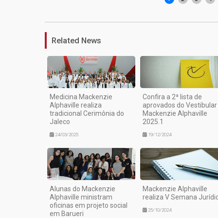
Related News
Medicina Mackenzie
Confira a 2ª lista de
Alphaville realiza
aprovados do Vestibular
tradicional Cerimônia do
Mackenzie Alphaville
Jaleco
2025.1
24/03/2025
19/12/2024
Alunas do Mackenzie
Mackenzie Alphaville
Alphaville ministram
realiza V Semana Jurídi
oficinas em projeto social
25/10/2024
em Barueri