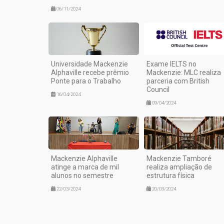
06/11/2024
Universidade Mackenzie
Exame IELTS no
Alphaville recebe prêmio
Mackenzie: MLC realiza
Ponte para o Trabalho
parceria com British
Council
16/04/2024
09/04/2024
Mackenzie Alphaville
Mackenzie Tamboré
atinge a marca de mil
realiza ampliação de
alunos no semestre
estrutura física
22/03/2024
20/03/2024