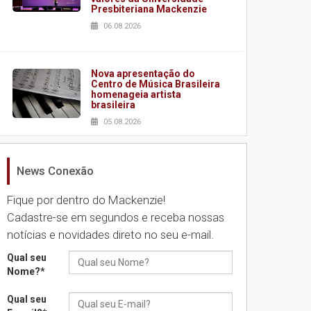
Presbiteriana Mackenzie
06.08.2026
Nova apresentação do
Centro de Música Brasileira
homenageia artista
brasileira
05.08.2026
News Conexão
Universidade Mackenzie
realizará nova edição da
Feira EducationUSA
Fique por dentro do Mackenzie!
05.08.2026
Cadastre-se em segundos e receba nossas
notícias e novidades direto no seu e-mail.
Seminário discute desafios
Qual seu
das novas tecnologias em
Nome?
*
sistemas solares
residenciais
Qual seu
04.08.2026