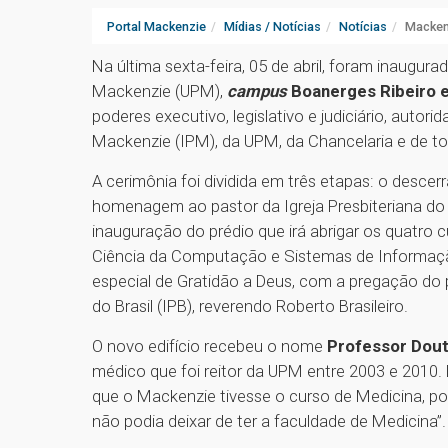
Portal Mackenzie
Mídias / Notícias
Notícias
Mackenz
Na última sexta-feira, 05 de abril, foram inaugur
Mackenzie (UPM),
campus
Boanerges Ribeiro e
poderes executivo, legislativo e judiciário, autori
Mackenzie (IPM), da UPM, da Chancelaria e de t
A cerimônia foi dividida em três etapas: o desce
homenagem ao pastor da Igreja Presbiteriana do B
inauguração do prédio que irá abrigar os quatro 
Ciência da Computação e Sistemas de Informação
especial de Gratidão a Deus, com a pregação do p
do Brasil (IPB), reverendo Roberto Brasileiro.
O novo edifício recebeu o nome
Professor Dout
médico que foi reitor da UPM entre 2003 e 2010.
que o Mackenzie tivesse o curso de Medicina, p
não podia deixar de ter a faculdade de Medicina”