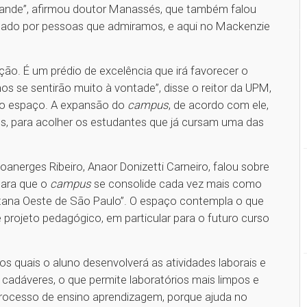
grande”, afirmou doutor Manassés, que também falou
do por pessoas que admiramos, e aqui no Mackenzie
o. É um prédio de excelência que irá favorecer o
s se sentirão muito à vontade”, disse o reitor da UPM,
ovo espaço. A expansão do
campus
, de acordo com ele,
es, para acolher os estudantes que já cursam uma das
oanerges Ribeiro, Anaor Donizetti Carneiro, falou sobre
para que o
campus
se consolide cada vez mais como
tana Oeste de São Paulo”. O espaço contempla o que
rojeto pedagógico, em particular para o futuro curso
s quais o aluno desenvolverá as atividades laborais e
 cadáveres, o que permite laboratórios mais limpos e
rocesso de ensino aprendizagem, porque ajuda no