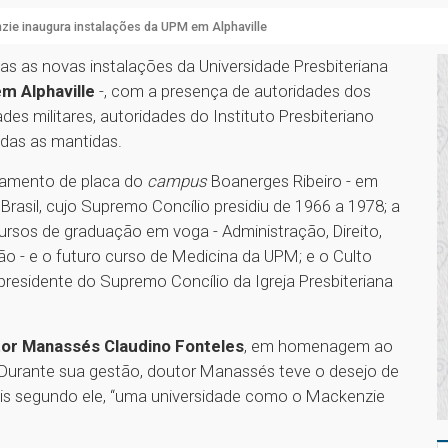
ie inaugura instalações da UPM em Alphaville
adas as novas instalações da Universidade Presbiteriana
m Alphaville
-, com a presença de autoridades dos
dades militares, autoridades do Instituto Presbiteriano
odas as mantidas.
rramento de placa do
campus
Boanerges Ribeiro - em
rasil, cujo Supremo Concílio presidiu de 1966 a 1978; a
cursos de graduação em voga - Administração, Direito,
 - e o futuro curso de Medicina da UPM; e o Culto
residente do Supremo Concílio da Igreja Presbiteriana
or Manassés Claudino Fonteles
, em homenagem ao
 Durante sua gestão, doutor Manassés teve o desejo de
ois segundo ele, “uma universidade como o Mackenzie
.