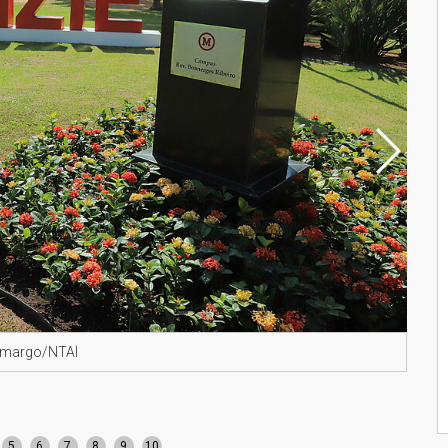
Camargo/NTAI
Préd
5
6
7
8
9
10