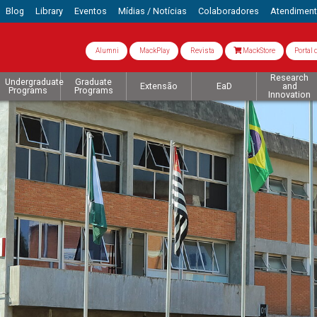
Blog
Library
Eventos
Mídias / Notícias
Colaboradores
Atendimen
Alumni
MackPlay
Revista
MackStore
Portal 
Research
Undergraduate
Graduate
Extensão
EaD
and
Programs
Programs
Innovation