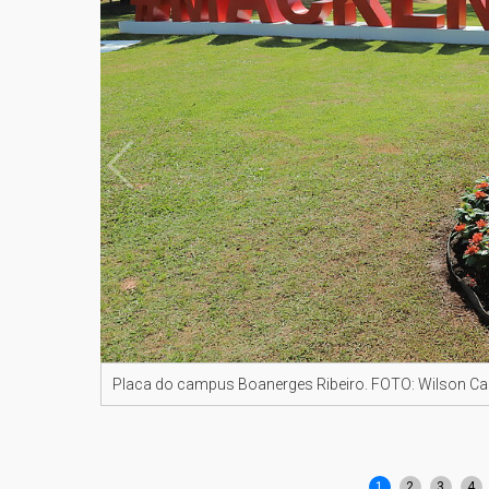
Placa do campus Boanerges Ribeiro. FOTO: Wilson 
1
2
3
4