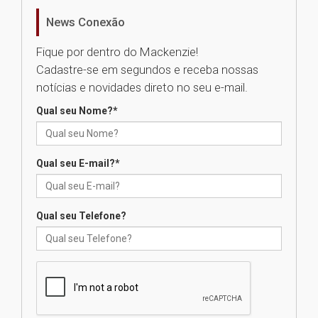
de Música Brasileira
homenageia artista brasileira
News Conexão
05.08.2026
Fique por dentro do Mackenzie!
Cadastre-se em segundos e receba nossas
Universidade Mackenzie
notícias e novidades direto no seu e-mail.
realizará nova edição da Feira
EducationUSA
Qual seu Nome?
*
05.08.2026
Qual seu E-mail?
*
Seminário discute desafios
das novas tecnologias em
sistemas solares residenciais
04.08.2026
Qual seu Telefone?
Mackenzie recepciona os
calouros do segundo semestre
de 2026
04.08.2026