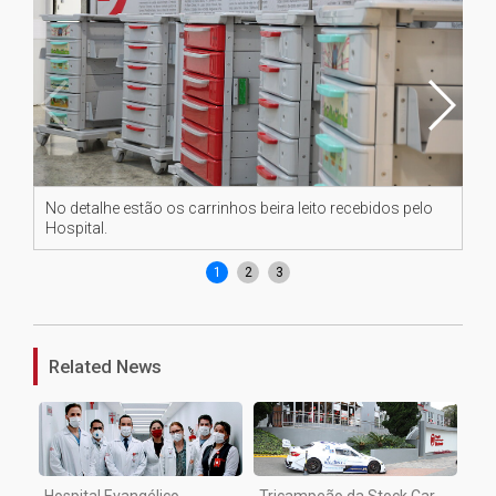
No detalhe estão os carrinhos beira leito recebidos pelo
Di
Hospital.
vis
1
2
3
Related News
Hospital Evangélico
Tricampeão da Stock Car