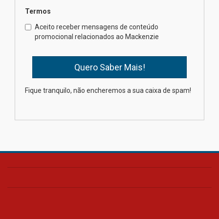
Termos
Como o Colégio Mackenzie
Brasília prepara seus
Aceito receber mensagens de conteúdo
estudantes para o PAS antes
promocional relacionados ao Mackenzie
mesmo do Ensino Médio
04.08.2026
Como os pais podem investir
Fique tranquilo, não encheremos a sua caixa de spam!
na educação dos filhos além da
escola
04.08.2026