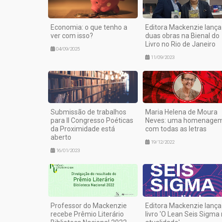
Economia: o que tenho a
Editora Mackenzie lança
ver com isso?
duas obras na Bienal do
Livro no Rio de Janeiro
04/09/2025
11/09/2023
Submissão de trabalhos
Maria Helena de Moura
para II Congresso Poéticas
Neves: uma homenage
da Proximidade está
com todas as letras
aberto
19/12/2022
16/01/2023
Professor do Mackenzie
Editora Mackenzie lança
recebe Prêmio Literário
livro 'O Lean Seis Sigma