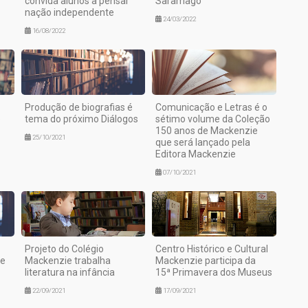
convida alunos a pensar
Saramago
nação independente
24/03/2022
16/08/2022
Produção de biografias é
Comunicação e Letras é o
o
tema do próximo Diálogos
sétimo volume da Coleção
150 anos de Mackenzie
25/10/2021
que será lançado pela
Editora Mackenzie
07/10/2021
Projeto do Colégio
Centro Histórico e Cultural
 e
Mackenzie trabalha
Mackenzie participa da
literatura na infância
15ª Primavera dos Museus
22/09/2021
17/09/2021