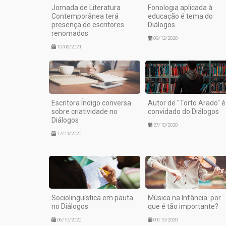
Jornada de Literatura
Fonologia aplicada à
Contemporânea terá
educação é tema do
presença de escritores
Diálogos
renomados
09/12/2020
10/05/2021
Escritora Índigo conversa
Autor de "Torto Arado" é
sobre criatividade no
convidado do Diálogos
Diálogos
27/10/2020
17/11/2020
Sociolinguística em pauta
Música na Infância: por
no Diálogos
que é tão importante?
06/10/2020
01/10/2020