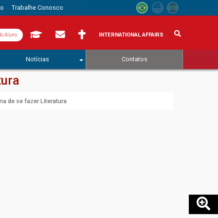
to
Trabalhe Conosco
INTERNATIONAL AFFAIRS
do Aluno
Notícias
Contatos
tura
 de se fazer Literatura