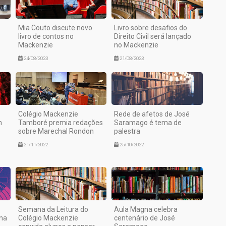
Mia Couto discute novo
Livro sobre desafios do
livro de contos no
Direito Civil será lançado
Mackenzie
no Mackenzie
24/08/2023
21/08/2023
Colégio Mackenzie
Rede de afetos de José
m
Tamboré premia redações
Saramago é tema de
sobre Marechal Rondon
palestra
21/11/2022
25/10/2022
Semana da Leitura do
Aula Magna celebra
 na
Colégio Mackenzie
centenário de José