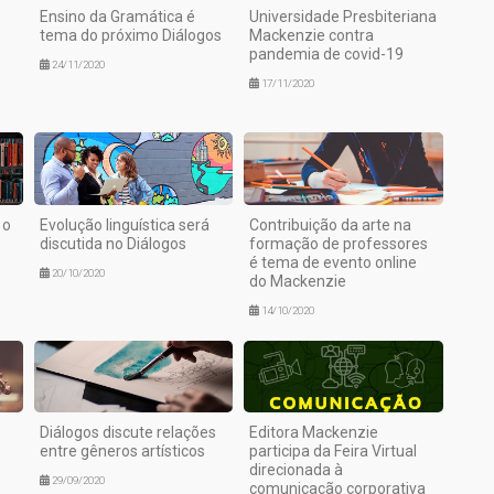
Ensino da Gramática é
Universidade Presbiteriana
tema do próximo Diálogos
Mackenzie contra
pandemia de covid-19
24/11/2020
17/11/2020
 o
Evolução linguística será
Contribuição da arte na
discutida no Diálogos
formação de professores
é tema de evento online
20/10/2020
do Mackenzie
14/10/2020
Diálogos discute relações
Editora Mackenzie
entre gêneros artísticos
participa da Feira Virtual
direcionada à
29/09/2020
comunicação corporativa