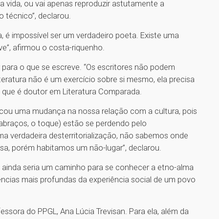
a vida, ou vai apenas reproduzir astutamente a
 técnico”, declarou.
, é impossível ser um verdadeiro poeta. Existe uma
e”, afirmou o costa-riquenho.
 para o que se escreve. “Os escritores não podem
eratura não é um exercício sobre si mesmo, ela precisa
n, que é doutor em Literatura Comparada.
ocou uma mudança na nossa relação com a cultura, pois
 abraços, o toque) estão se perdendo pelo
ma verdadeira desterritorialização, não sabemos onde
a, porém habitamos um não-lugar”, declarou.
a ainda seria um caminho para se conhecer a etno-alma
ências mais profundas da experiência social de um povo
ssora do PPGL, Ana Lúcia Trevisan. Para ela, além da