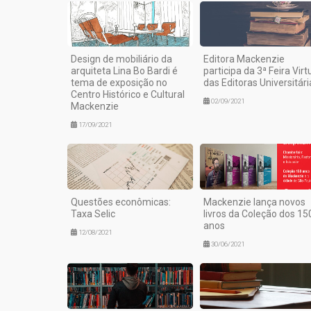
Design de mobiliário da
Editora Mackenzie
arquiteta Lina Bo Bardi é
participa da 3ª Feira Virt
tema de exposição no
das Editoras Universitári
Centro Histórico e Cultural
02/09/2021
Mackenzie
17/09/2021
Questões econômicas:
Mackenzie lança novos
Taxa Selic
livros da Coleção dos 15
anos
12/08/2021
30/06/2021