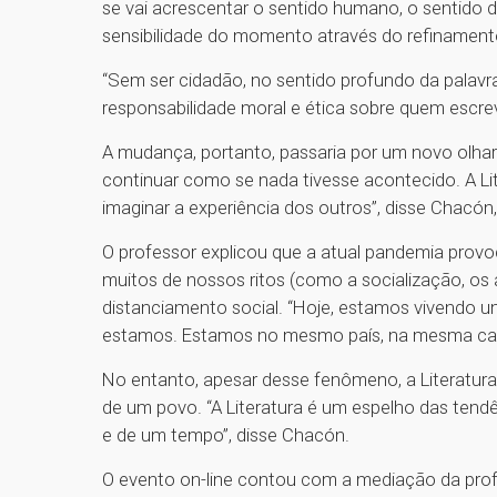
se vai acrescentar o sentido humano, o sentido d
sensibilidade do momento através do refinamento
“Sem ser cidadão, no sentido profundo da palavra
responsabilidade moral e ética sobre quem escrev
A mudança, portanto, passaria por um novo olhar
continuar como se nada tivesse acontecido. A Lit
imaginar a experiência dos outros”, disse Chacó
O professor explicou que a atual pandemia prov
muitos de nossos ritos (como a socialização, os
distanciamento social. “Hoje, estamos vivendo u
estamos. Estamos no mesmo país, na mesma cas
No entanto, apesar desse fenômeno, a Literatur
de um povo. “A Literatura é um espelho das tend
e de um tempo”, disse Chacón.
O evento on-line contou com a mediação da profe