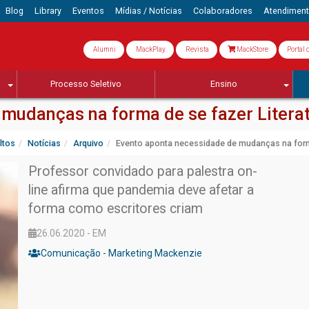
Blog
Library
Eventos
Mídias / Notícias
Colaboradores
Atendimen
Alumni
MackPlay
Revista
MackStore
Portal 
Processo Seletivo
Ensino
mudanças na forma de se fazer Litera
ltos
Notícias
Arquivo
Evento aponta necessidade de mudanças na forma
Professor convidado para palestra on-
line afirma que pandemia deve afetar a
forma como escritores criam
26.06.2020 - EM
Comunicação - Marketing Mackenzie