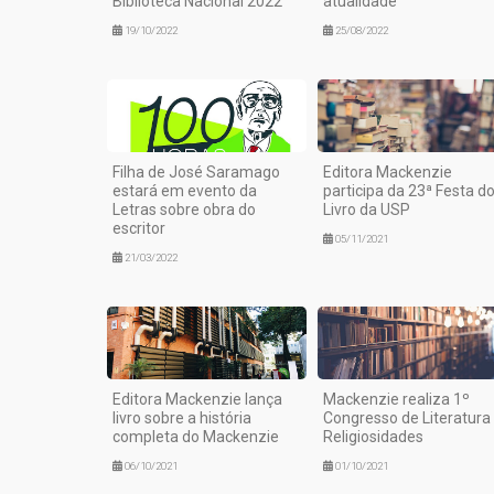
Biblioteca Nacional 2022
atualidade'
19/10/2022
25/08/2022
Filha de José Saramago
Editora Mackenzie
estará em evento da
participa da 23ª Festa d
Letras sobre obra do
Livro da USP
escritor
05/11/2021
21/03/2022
Editora Mackenzie lança
Mackenzie realiza 1º
livro sobre a história
Congresso de Literatura
completa do Mackenzie
Religiosidades
06/10/2021
01/10/2021