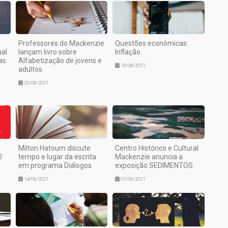
Professores do Mackenzie
Questões econômicas:
ual
lançam livro sobre
Inflação
as
Alfabetização de jovens e
19/08/2021
adultos
25/08/2021
Milton Hatoum discute
Centro Histórico e Cultural
0
tempo e lugar da escrita
Mackenzie anuncia a
em programa Diálogos
exposição SEDIMENTOS
14/06/2021
07/06/2021