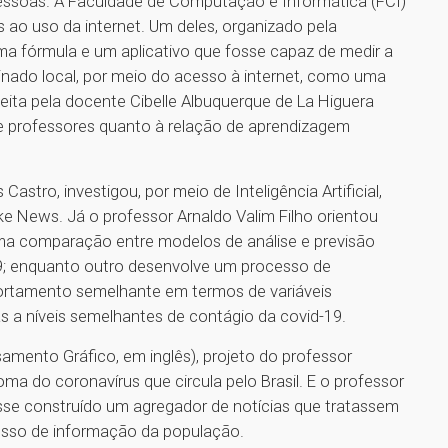
pessoas. A Faculdade de Computação e Informática (FCI)
ao uso da internet. Um deles, organizado pela
uma fórmula e um aplicativo que fosse capaz de medir a
ado local, por meio do acesso à internet, como uma
eita pela docente Cibelle Albuquerque de La Higuera
 professores quanto à relação de aprendizagem
.
astro, investigou, por meio de Inteligência Artificial,
 News. Já o professor Arnaldo Valim Filho orientou
a uma comparação entre modelos de análise e previsão
19; enquanto outro desenvolve um processo de
rtamento semelhante em termos de variáveis
 a níveis semelhantes de contágio da covid-19.
mento Gráfico, em inglês), projeto do professor
oma do coronavírus que circula pelo Brasil. E o professor
sse construído um agregador de notícias que tratassem
cesso de informação da população.