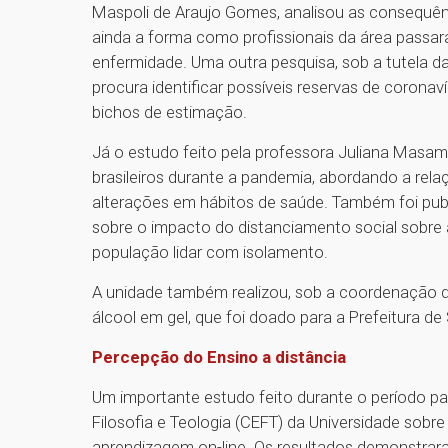
Maspoli de Araujo Gomes, analisou as consequênc
ainda a forma como profissionais da área passar
enfermidade. Uma outra pesquisa, sob a tutela das
procura identificar possíveis reservas de coronaví
bichos de estimação.
Já o estudo feito pela professora Juliana Masam
brasileiros durante a pandemia, abordando a r
alterações em hábitos de saúde. Também foi publ
sobre o impacto do distanciamento social sobre
população lidar com isolamento.
A unidade também realizou, sob a coordenação d
álcool em gel, que foi doado para a Prefeitura d
Percepção do Ensino a distância
Um importante estudo feito durante o período p
Filosofia e Teologia (CEFT) da Universidade sob
aprendizagem on-line. Os resultados demonstra