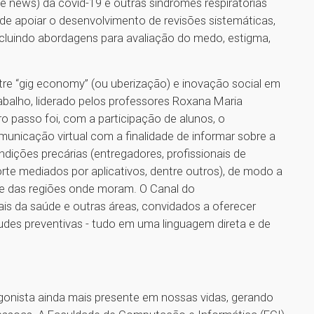
e news) da covid-19 e outras síndromes respiratórias
de apoiar o desenvolvimento de revisões sistemáticas,
incluindo abordagens para avaliação do medo, estigma,
re “gig economy” (ou uberização) e inovação social em
balho, liderado pelos professores Roxana Maria
o passo foi, com a participação de alunos, o
nicação virtual com a finalidade de informar sobre a
ições precárias (entregadores, profissionais de
orte mediados por aplicativos, dentre outros), de modo a
s e das regiões onde moram. O Canal do
ais da saúde e outras áreas, convidados a oferecer
des preventivas - tudo em uma linguagem direta e de
gonista ainda mais presente em nossas vidas, gerando