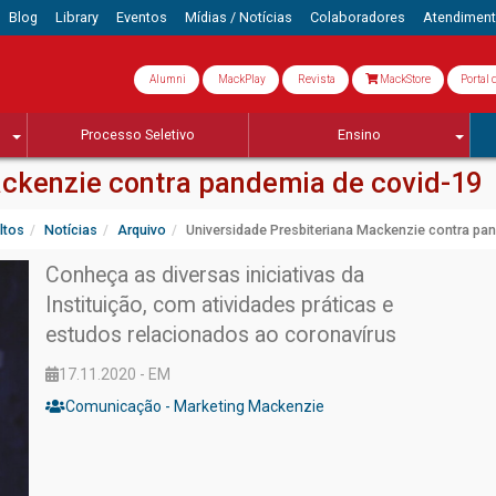
Blog
Library
Eventos
Mídias / Notícias
Colaboradores
Atendimen
Alumni
MackPlay
Revista
MackStore
Portal 
Processo Seletivo
Ensino
ackenzie contra pandemia de covid-19
ltos
Notícias
Arquivo
Universidade Presbiteriana Mackenzie contra pa
Conheça as diversas iniciativas da
Instituição, com atividades práticas e
estudos relacionados ao coronavírus
17.11.2020 - EM
Comunicação - Marketing Mackenzie