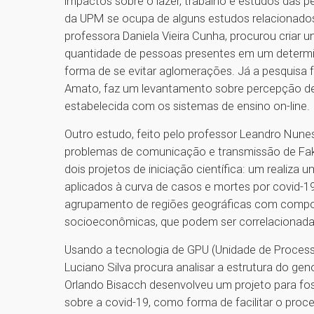
impactos sobre o lazer, trabalho e estudos das 
da UPM se ocupa de alguns estudos relacionados 
professora Daniela Vieira Cunha, procurou criar 
quantidade de pessoas presentes em um determin
forma de se evitar aglomerações. Já a pesquisa f
Amato, faz um levantamento sobre percepção de
estabelecida com os sistemas de ensino on-line
Outro estudo, feito pelo professor Leandro Nunes C
problemas de comunicação e transmissão de Fake
dois projetos de iniciação científica: um realiz
aplicados à curva de casos e mortes por covid-
agrupamento de regiões geográficas com compo
socioeconômicas, que podem ser correlacionadas
Usando a tecnologia de GPU (Unidade de Processa
Luciano Silva procura analisar a estrutura do gen
Orlando Bisacch desenvolveu um projeto para fo
sobre a covid-19, como forma de facilitar o pro