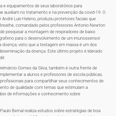
ra e equipamentos de seus laboratórios para
e auxiliam no tratamento e na prevenção da covid-19. O
 André Luís Heleno, produziu protetores faciais que
k Breathe, comandado pelos professores Antonio Newton
u de pesquisar a montagem de respiradores de baixo
grafeno para o desenvolvimento de um imunossensor
 da doença, visto que a testagem em massa é um dos
disseminação da doença. Este último projeto é liderado
udé.
r Delmárcio Gomes da Silva, também é outra frente de
mplementar a alunos e professores de escola públicas,
 profissionais para compartilhar seus conhecimentos de
mento de qualidade com temas que estimulam a
câmbio de informações e conhecimento sobre
 Paulo Bernal realiza estudos sobre estratégias de boa