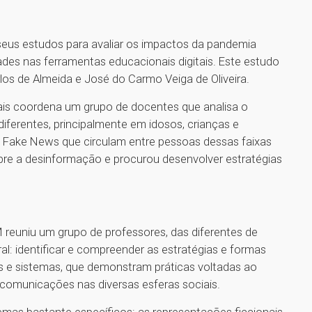
e seus estudos para avaliar os impactos da pandemia
dades nas ferramentas educacionais digitais. Este estudo
os de Almeida e José do Carmo Veiga de Oliveira.
Rais coordena um grupo de docentes que analisa o
iferentes, principalmente em idosos, crianças e
is Fake News que circulam entre pessoas dessas faixas
obre a desinformação e procurou desenvolver estratégias
reuniu um grupo de professores, das diferentes de
al: identificar e compreender as estratégias e formas
 e sistemas, que demonstram práticas voltadas ao
omunicações nas diversas esferas sociais.
mas bastante específicos: as representações ficcionais