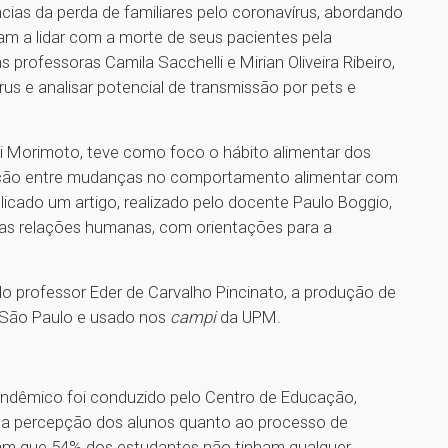
ias da perda de familiares pelo coronavírus, abordando
am a lidar com a morte de seus pacientes pela
 professoras Camila Sacchelli e Mirian Oliveira Ribeiro,
rus e analisar potencial de transmissão por pets e
i Morimoto, teve como foco o hábito alimentar dos
elação entre mudanças no comportamento alimentar com
icado um artigo, realizado pelo docente Paulo Boggio,
 as relações humanas, com orientações para a
o professor Eder de Carvalho Pincinato, a produção de
e São Paulo e usado nos
campi
da UPM.
andêmico foi conduzido pelo Centro de Educação,
re a percepção dos alunos quanto ao processo de
ram que 54% dos estudantes não tinham qualquer