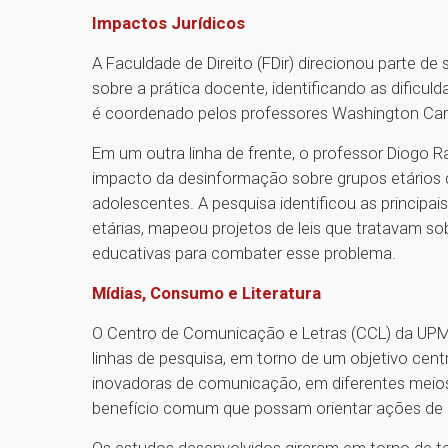
Impactos Jurídicos
A Faculdade de Direito (FDir) direcionou parte d
sobre a prática docente, identificando as dificul
é coordenado pelos professores Washington Carl
Em um outra linha de frente, o professor Diogo 
impacto da desinformação sobre grupos etários d
adolescentes. A pesquisa identificou as principa
etárias, mapeou projetos de leis que tratavam s
educativas para combater esse problema.
Mídias, Consumo e Literatura
O Centro de Comunicação e Letras (CCL) da UPM 
linhas de pesquisa, em torno de um objetivo centr
inovadoras de comunicação, em diferentes meios
benefício comum que possam orientar ações de c
Os estudos desenvolvidos giraram em torno de te