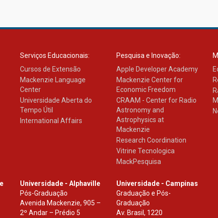
Serviços Educacionais:
Pesquisa e Inovação:
M
Cursos de Extensão
Apple Developer Academy
E
Mackenzie Language
Mackenzie Center for
R
Center
Economic Freedom
R
Universidade Aberta do
CRAAM - Center for Radio
M
Tempo Útil
Astronomy and
N
Astrophysics at
International Affairs
Mackenzie
Research Coordination
Vitrine Tecnologica
MackPesquisa
le
Universidade - Alphaville
Universidade - Campinas
Pós-Graduação
Graduação e Pós-
Avenida Mackenzie, 905 –
Graduação
2º Andar – Prédio 5
Av. Brasil, 1220