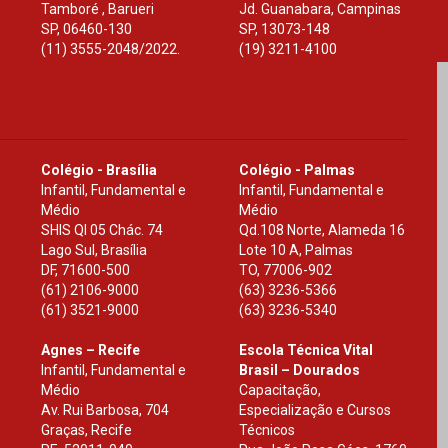
Tamboré , Barueri
Jd. Guanabara, Campinas
SP
,
06460-130
SP
,
13073-148
(11) 3555-2048/2022.
(19) 3211-4100
Colégio - Brasília
Colégio - Palmas
Infantil, Fundamental e
Infantil, Fundamental e
Médio
Médio
SHIS Ql 05 Chác. 74
Qd.108 Norte, Alameda 16
Lago Sul, Brasília
Lote 10 A, Palmas
DF
,
71600-500
TO
,
77006-902
(61) 2106-9000
(63) 3236-5366
(61) 3521-9000
(63) 3236-5340
Agnes – Recife
Escola Técnica Vital
Infantil, Fundamental e
Brasil – Dourados
Médio
Capacitação,
Av. Rui Barbosa, 704
Especialização e Cursos
Graças, Recife
Técnicos