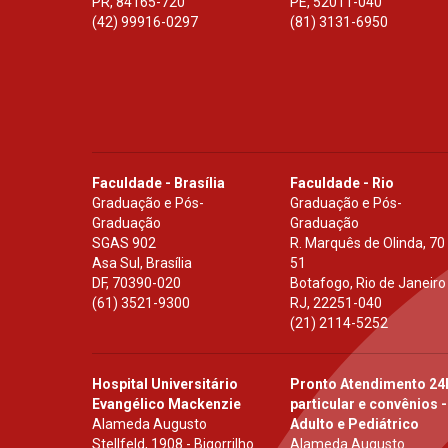
PR
,
84165-720
PE
,
52011-040
(42) 99916-0297
(81) 3131-6950
Faculdade - Brasília
Faculdade - Rio
Graduação e Pós-
Graduação e Pós-
Graduação
Graduação
SGAS 902
R. Marquês de Olinda, 70
Asa Sul, Brasília
51
DF
,
70390-020
Botafogo, Rio de Janeiro
(61) 3521-9300
RJ
,
22251-040
(21) 2114-5252
Hospital Universitário
Pronto Atendimento 24
Evangélico Mackenzie
particular e convênios -
Alameda Augusto
Adulto e Pediátrico
Stellfeld, 1908 - Bigorrilho
Alameda Augusto