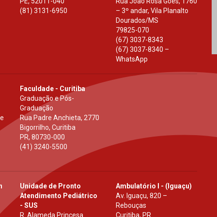
PE
,
52011-040
Rua João Rosa Góes, 1760
(81) 3131-6950
– 3º andar, Vila Planalto
Dourados
/
MS
79825-070
(67) 3037-8343
(67) 3037-8340 –
WhatsApp
Faculdade - Curitiba
Graduação e Pós-
Graduação
 e
Rua Padre Anchieta, 2770
Bigorrilho, Curitiba
PR
,
80730-000
(41) 3240-5500
h
Unidade de Pronto
Ambulatório I - (Iguaçu)
Atendimento Pediátrico
Av. Iguaçu, 820 –
- SUS
Rebouças
R. Alameda Princesa
Curitiba, PR