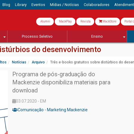
Blog
Library
Eventos
Mídias / Notícias
Colaboradores
Atendimen
Alumni
MackPlay
Revista
MackStore
Portal 
Processo Seletivo
Ensino
distúrbios do desenvolvimento
ltos
Notícias
Arquivo
Três e-books gratuitos sobre distúrbios do dese
Programa de pós-graduação do
Mackenzie disponibiliza materiais para
download
03.07.2020 - EM
Comunicação - Marketing Mackenzie