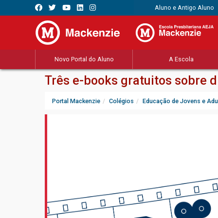
Aluno e Antigo Aluno
Novo Portal do Aluno
A Escola
Três e-books gratuitos sobre 
Portal Mackenzie
Colégios
Educação de Jovens e Adu