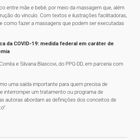
sico entre mãe e bebê, por meio da massagem que, além
ção do vínculo. Com textos e ilustrações facilitadoras,
obre como fazer a massagens que podem ser executadas
oca da COVID-19: medida federal em caráter de
emia
 Corrêa e Silvana Blascovi, do PPG-DD, em parceria com
 como uma saída importante para quem precisa de
ode interromper um tratamento ou programa de
as autoras abordam as definições dos conceitos de
o”.
1